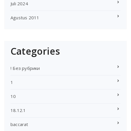
Juli 2024
Agustus 2011
Categories
! Без рубрики
1
10
18.12.1
baccarat