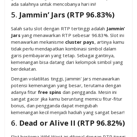
ada salahnya untuk mencobanya hari ini!
5.
Jammin’ Jars (RTP 96.83%)
Salah satu slot dengan RTP tertinggi adalah
Jammin’
Jars
yang menawarkan RTP sebesar 96.83%. Slot ini
menawarkan mekanisme
cluster pays
, artinya kamu
tidak perlu mendapatkan kombinasi simbol dalam
garis pembayaran yang tetap. Sebagai gantinya,
kemenangan bisa datang dari kelompok simbol yang
berdekatan.
Dengan volatilitas tinggi, Jammin’ Jars menawarkan
potensi kemenangan yang besar, terutama dengan
adanya fitur
free spins
dan pengganda. Mesin ini
sangat gacor jika kamu beruntung memicu fitur-fitur
bonus, dan pengganda dapat mengubah
kemenangan kecil menjadi hadiah yang sangat besar!
6.
Dead or Alive II (RTP 96.82%)
Slot bertema Wild West ini dikenal dengan RTP tinggi