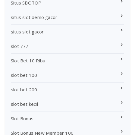
Situs SBOTOP
situs slot demo gacor
situs slot gacor
slot 777
Slot Bet 10 Ribu
slot bet 100
slot bet 200
slot bet kecil
Slot Bonus
Slot Bonus New Member 100