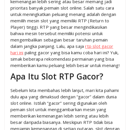
kemenangan lebih sering atau besar memang jadi
prioritas banyak pemain slot online. Salah satu cara
untuk meningkatkan peluang menang adalah dengan
memilih mesin slot yang memiliki RTP (Return to
Player) tinggi. RTP yang besar mengindikasikan
bahwa mesin tersebut memiliki potensi untuk
mengembalikan sebagian besar taruhan pemain
dalam jangka panjang. Lalu, apa saja
rtp slot gacor
hari ini
paling gacor yang bisa kamu coba hari ini? Yuk,
simak beberapa rekomendasi permainan yang bisa
memberikan kamu peluang lebih besar untuk menang!
Apa Itu Slot RTP Gacor?
Sebelum kita membahas lebih lanjut, mari kita pahami
dulu apa yang dimaksud dengan “gacor” dalam dunia
slot online. Istilah “gacor” sering digunakan oleh
pemain slot untuk menggambarkan mesin yang
memberikan kemenangan lebih sering atau lebih
besar daripada biasanya. Meskipun RTP tidak bisa
menjamin kemenangan di setiap putaran, slot dengan