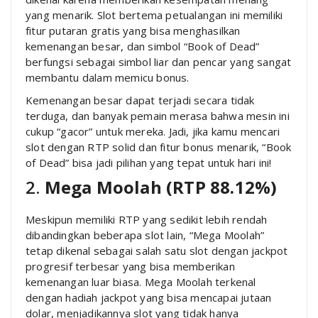
yang menarik. Slot bertema petualangan ini memiliki
fitur putaran gratis yang bisa menghasilkan
kemenangan besar, dan simbol “Book of Dead”
berfungsi sebagai simbol liar dan pencar yang sangat
membantu dalam memicu bonus.
Kemenangan besar dapat terjadi secara tidak
terduga, dan banyak pemain merasa bahwa mesin ini
cukup “gacor” untuk mereka. Jadi, jika kamu mencari
slot dengan RTP solid dan fitur bonus menarik, “Book
of Dead” bisa jadi pilihan yang tepat untuk hari ini!
2.
Mega Moolah (RTP 88.12%)
Meskipun memiliki RTP yang sedikit lebih rendah
dibandingkan beberapa slot lain, “Mega Moolah”
tetap dikenal sebagai salah satu slot dengan jackpot
progresif terbesar yang bisa memberikan
kemenangan luar biasa. Mega Moolah terkenal
dengan hadiah jackpot yang bisa mencapai jutaan
dolar, menjadikannya slot yang tidak hanya