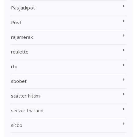
Pasjackpot
Post
rajamerak
roulette
rtp
sbobet
scatter hitam
server thailand
sicbo