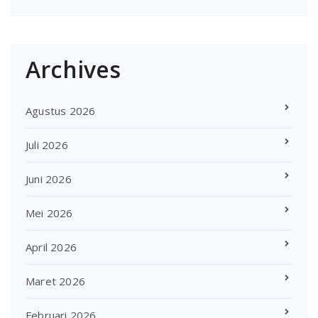
Archives
Agustus 2026
Juli 2026
Juni 2026
Mei 2026
April 2026
Maret 2026
Februari 2026