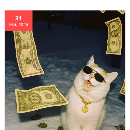
31
Mei, 2026