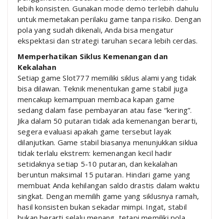
lebih konsisten. Gunakan mode demo terlebih dahulu
untuk memetakan perilaku game tanpa risiko. Dengan
pola yang sudah dikenali, Anda bisa mengatur
ekspektasi dan strategi taruhan secara lebih cerdas.
Memperhatikan Siklus Kemenangan dan
Kekalahan
Setiap game Slot777 memiliki siklus alami yang tidak
bisa dilawan. Teknik menentukan game stabil juga
mencakup kemampuan membaca kapan game
sedang dalam fase pembayaran atau fase “kering”.
Jika dalam 50 putaran tidak ada kemenangan berarti,
segera evaluasi apakah game tersebut layak
dilanjutkan. Game stabil biasanya menunjukkan siklua
tidak terlalu ekstrem: kemenangan kecil hadir
setidaknya setiap 5-10 putaran, dan kekalahan
beruntun maksimal 15 putaran. Hindari game yang
membuat Anda kehilangan saldo drastis dalam waktu
singkat. Dengan memilih game yang siklusnya ramah,
hasil konsisten bukan sekadar mimpi. Ingat, stabil
bukan berarti selalu menang, tetapi memiliki pola