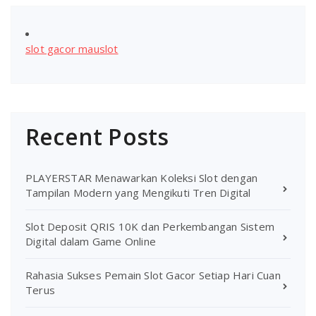
slot gacor mauslot
Recent Posts
PLAYERSTAR Menawarkan Koleksi Slot dengan
Tampilan Modern yang Mengikuti Tren Digital
Slot Deposit QRIS 10K dan Perkembangan Sistem
Digital dalam Game Online
Rahasia Sukses Pemain Slot Gacor Setiap Hari Cuan
Terus