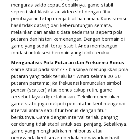
menguras saldo cepat. Sebaliknya, game stabil
seperti slot klasik atau video slot dengan fitur
pembayaran tetap menjadi pilihan aman. Konsistensi
hasil tidak datang dari keberuntungan semata,
melainkan dari analisis data sederhana seperti pola
putaran dan histori kemenangan. Dengan bermain di
game yang sudah teruji stabil, Anda membangun
fondasi untuk sesi bermain yang lebih terukur.
Menganalisis Pola Putaran dan Frekuensi Bonus
Game stabil pada Slot777 biasanya menunjukkan pola
putaran yang tidak terlalu liar. Amati selama 20-30
putaran pertama: jika frekuensi kemunculan simbol
pencar (scatter) atau bonus cukup rutin, game
tersebut layak dipertahankan. Teknik menentukan
game stabil juga meliputi pencatatan kecil mengenai
interval antara satu fitur bonus dengan fitur
berikutnya. Game dengan interval terlalu panjang
cenderung tidak stabil untuk sesi panjang. Sebaliknya,
game yang menghadirkan mini bonus atau
pengganda kecil secara berkala menawarkan hasil