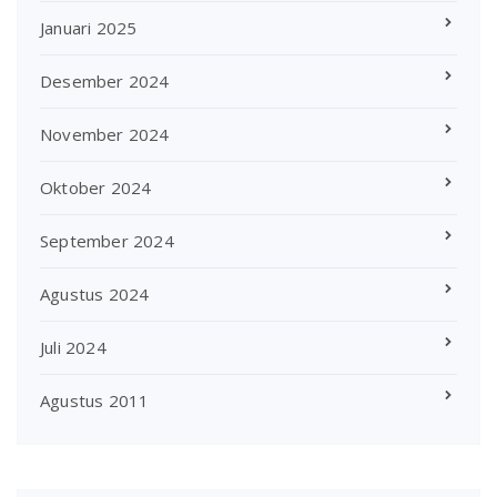
Januari 2025
Desember 2024
November 2024
Oktober 2024
September 2024
Agustus 2024
Juli 2024
Agustus 2011