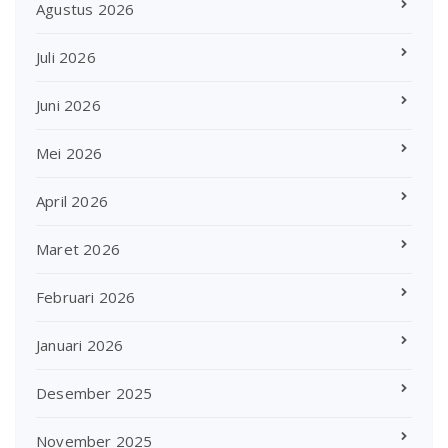
Agustus 2026
Juli 2026
Juni 2026
Mei 2026
April 2026
Maret 2026
Februari 2026
Januari 2026
Desember 2025
November 2025