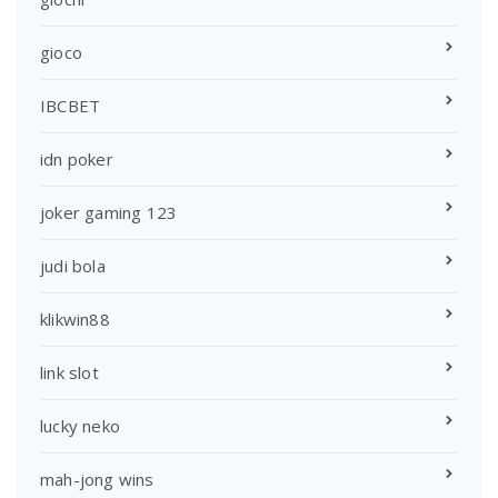
gioco
IBCBET
idn poker
joker gaming 123
judi bola
klikwin88
link slot
lucky neko
mah-jong wins