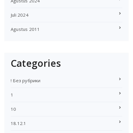
Agustus 2024
Juli 2024
Agustus 2011
Categories
! Без рубрики
1
10
18.12.1