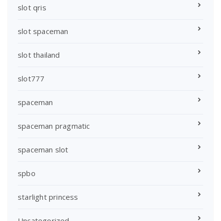
slot qris
slot spaceman
slot thailand
slot777
spaceman
spaceman pragmatic
spaceman slot
spbo
starlight princess
Uncategorized