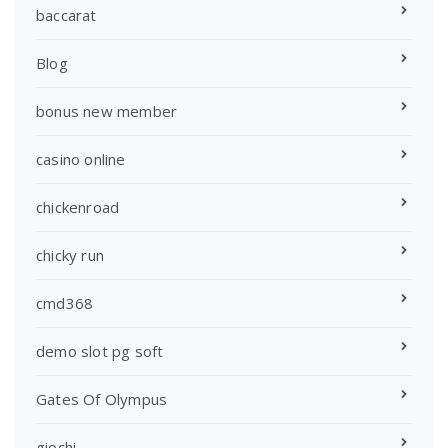
baccarat
Blog
bonus new member
casino online
chickenroad
chicky run
cmd368
demo slot pg soft
Gates Of Olympus
giochi