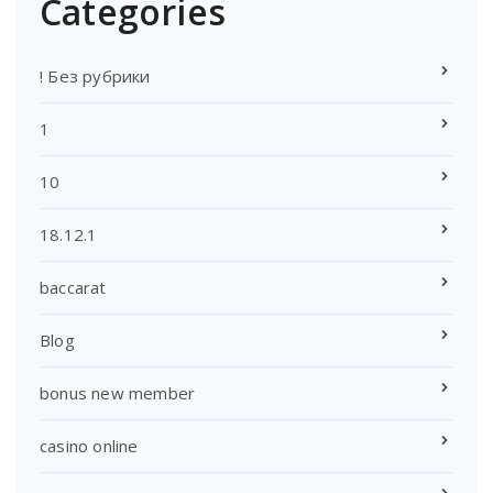
Categories
! Без рубрики
1
10
18.12.1
baccarat
Blog
bonus new member
casino online