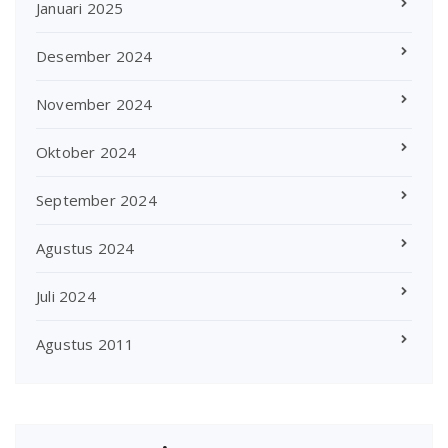
Januari 2025
Desember 2024
November 2024
Oktober 2024
September 2024
Agustus 2024
Juli 2024
Agustus 2011