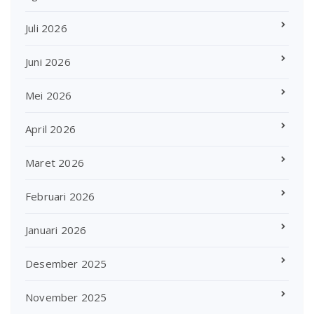
Juli 2026
Juni 2026
Mei 2026
April 2026
Maret 2026
Februari 2026
Januari 2026
Desember 2025
November 2025