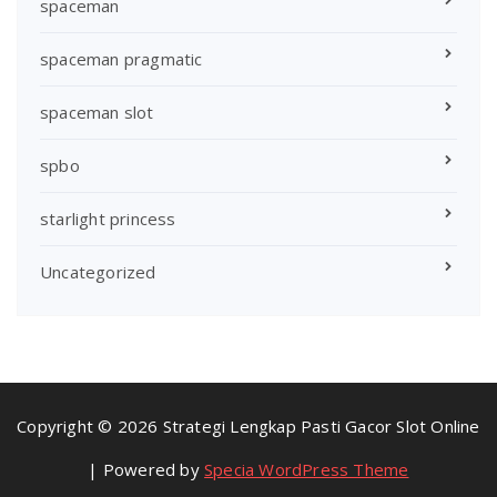
spaceman
spaceman pragmatic
spaceman slot
spbo
starlight princess
Uncategorized
Copyright © 2026 Strategi Lengkap Pasti Gacor Slot Online
| Powered by
Specia WordPress Theme