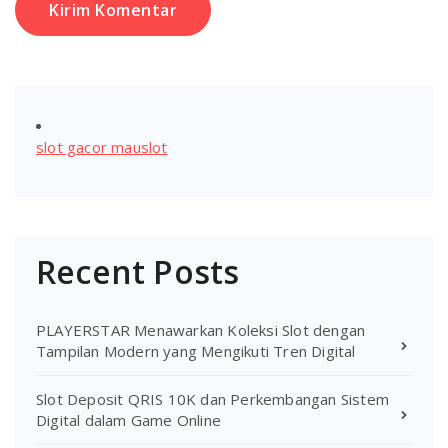
slot gacor mauslot
Recent Posts
PLAYERSTAR Menawarkan Koleksi Slot dengan
Tampilan Modern yang Mengikuti Tren Digital
Slot Deposit QRIS 10K dan Perkembangan Sistem
Digital dalam Game Online