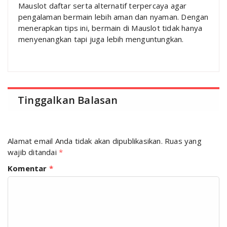
Mauslot daftar serta alternatif terpercaya agar
pengalaman bermain lebih aman dan nyaman. Dengan
menerapkan tips ini, bermain di Mauslot tidak hanya
menyenangkan tapi juga lebih menguntungkan.
Tinggalkan Balasan
Alamat email Anda tidak akan dipublikasikan.
Ruas yang
wajib ditandai
*
Komentar
*