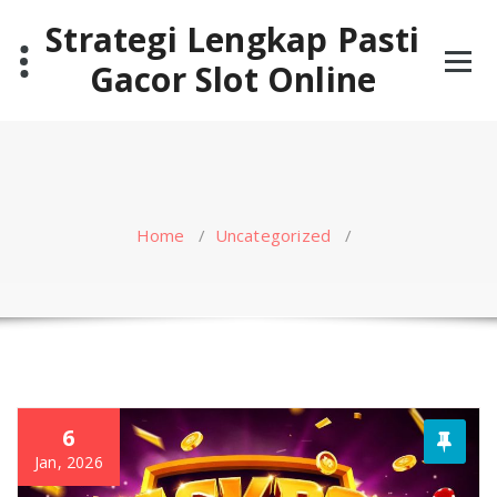
Skip
Strategi Lengkap Pasti
to
content
Gacor Slot Online
Home
/
Uncategorized
/
6
Jan, 2026