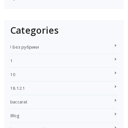
Categories
! Без рубрики
1
10
18.12.1
baccarat
Blog