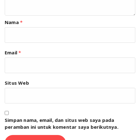
Nama
*
Email
*
Situs Web
Simpan nama, email, dan situs web saya pada
peramban ini untuk komentar saya berikutnya.