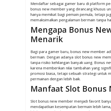
Mendaftar sebagai gamer baru di platform pe
bonus new member yang dirancang khusus unt
hanya memikat bagi pemain pemula, tetapi ju
memaksimalkan pengalaman bermain tanpa ha
Mengapa Bonus New
Menarik
Bagi para gamer baru, bonus new member adal
bermain. Dengan adanya slot bonus new mem
tanpa risiko kehilangan banyak uang. Bonus n
karena memberikan nilai tambahan yang signifi
promosi biasa, tetapi sebuah strategi unt
permainan dengan lebih baik.
Manfaat Slot Bonu
Slot bonus new member menjadi favorit banyak
mendapatkan kesempatan bermain lebih lama,