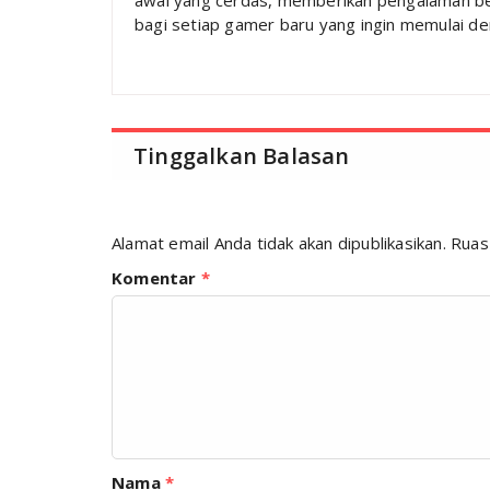
awal yang cerdas, memberikan pengalaman b
bagi setiap gamer baru yang ingin memulai de
Tinggalkan Balasan
Alamat email Anda tidak akan dipublikasikan.
Ruas
Komentar
*
Nama
*