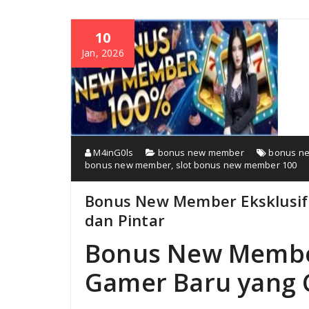
10
Jan, 2026
M4inG0ls
bonus new member
bonus n
bonus new member
,
slot bonus new member 100
Bonus New Member Eksklusif
dan Pintar
Bonus New Member
Gamer Baru yang 