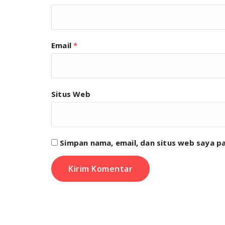
Email
*
Situs Web
Simpan nama, email, dan situs web saya p