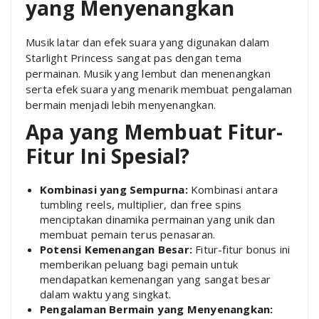
yang Menyenangkan
Musik latar dan efek suara yang digunakan dalam
Starlight Princess sangat pas dengan tema
permainan. Musik yang lembut dan menenangkan
serta efek suara yang menarik membuat pengalaman
bermain menjadi lebih menyenangkan.
Apa yang Membuat Fitur-
Fitur Ini Spesial?
Kombinasi yang Sempurna:
Kombinasi antara
tumbling reels, multiplier, dan free spins
menciptakan dinamika permainan yang unik dan
membuat pemain terus penasaran.
Potensi Kemenangan Besar:
Fitur-fitur bonus ini
memberikan peluang bagi pemain untuk
mendapatkan kemenangan yang sangat besar
dalam waktu yang singkat.
Pengalaman Bermain yang Menyenangkan: