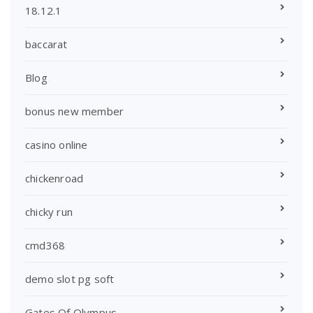
18.12.1
baccarat
Blog
bonus new member
casino online
chickenroad
chicky run
cmd368
demo slot pg soft
Gates Of Olympus