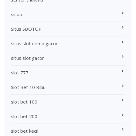
sicbo
Situs SBOTOP
situs slot demo gacor
situs slot gacor
slot 777
Slot Bet 10 Ribu
slot bet 100
slot bet 200
slot bet kecil