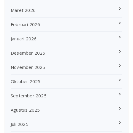
Maret 2026
Februari 2026
Januari 2026
Desember 2025
November 2025
Oktober 2025
September 2025
Agustus 2025
Juli 2025