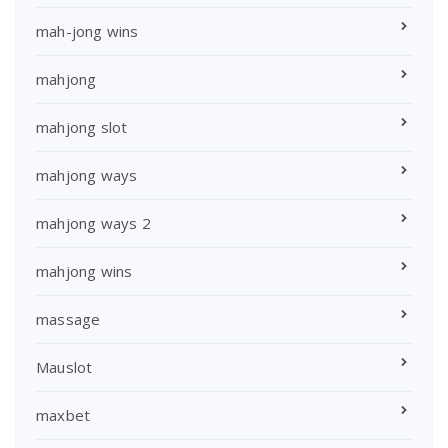
mah-jong wins
mahjong
mahjong slot
mahjong ways
mahjong ways 2
mahjong wins
massage
Mauslot
maxbet