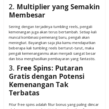
2.
Multiplier yang Semakin
Membesar
Seiring dengan terjadinya tumbling reels, pengali
kemenangan juga akan terus bertambah. Setiap kali
muncul kombinasi pemenang baru, pengali akan
meningkat. Bayangkan saja jika kamu mendapatkan
beberapa kali tumbling reels berturut-turut, maka
pengali kemenanganmu akan menjadi sangat besar
dan bisa menghasilkan pembayaran yang fantastis.
3.
Free Spins: Putaran
Gratis dengan Potensi
Kemenangan Tak
Terbatas
Fitur free spins adalah fitur bonus yang paling diincar