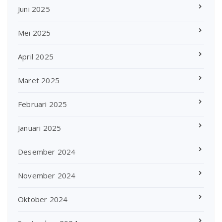
Juni 2025
Mei 2025
April 2025
Maret 2025
Februari 2025
Januari 2025
Desember 2024
November 2024
Oktober 2024