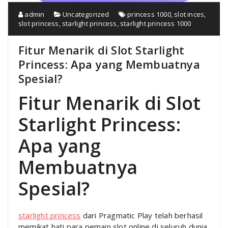
admin
Uncategorized
princess 1000
,
slot inces
,
slot princess
,
starlight princess
,
starlight princess 1000
Fitur Menarik di Slot Starlight
Princess: Apa yang Membuatnya
Spesial?
Fitur Menarik di Slot
Starlight Princess:
Apa yang
Membuatnya
Spesial?
starlight princess
dari Pragmatic Play telah berhasil
memikat hati para pemain slot online di seluruh dunia.