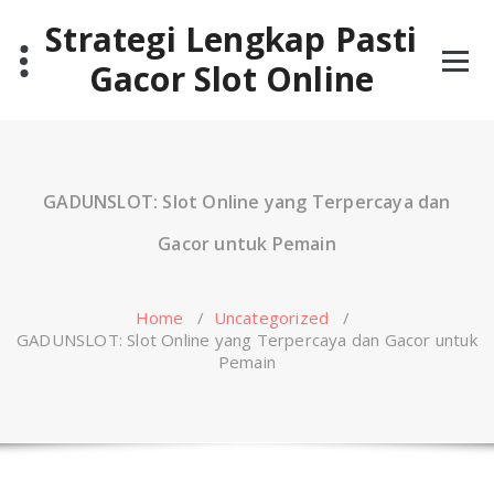
Skip
Strategi Lengkap Pasti
to
content
Gacor Slot Online
GADUNSLOT: Slot Online yang Terpercaya dan
Gacor untuk Pemain
Home
/
Uncategorized
/
GADUNSLOT: Slot Online yang Terpercaya dan Gacor untuk
Pemain