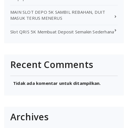
MAIN SLOT DEPO 5K SAMBIL REBAHAN, DUIT
MASUK TERUS MENERUS
Slot QRIS 5K Membuat Deposit Semakin Sederhana
Recent Comments
Tidak ada komentar untuk ditampilkan.
Archives