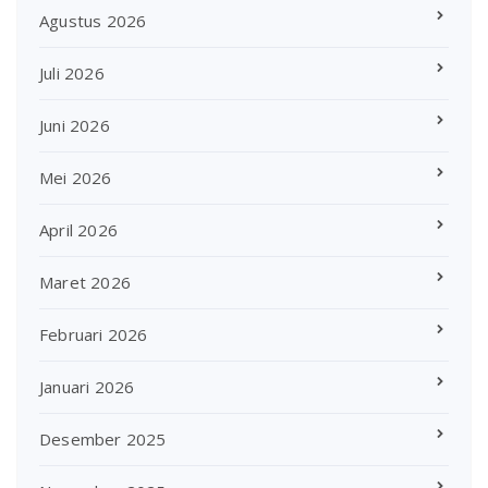
Agustus 2026
Juli 2026
Juni 2026
Mei 2026
April 2026
Maret 2026
Februari 2026
Januari 2026
Desember 2025