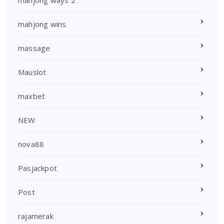
mahjong ways 2
mahjong wins
massage
Mauslot
maxbet
NEW
nova88
Pasjackpot
Post
rajamerak