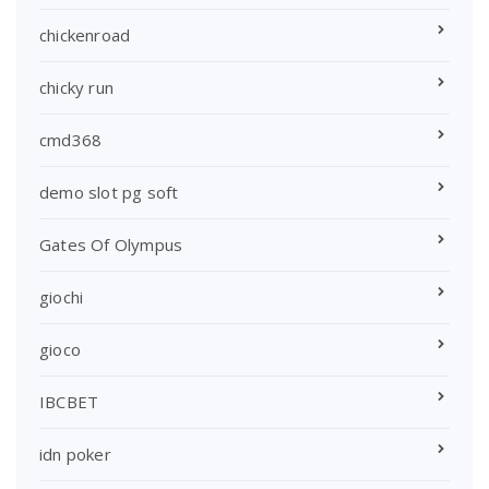
chickenroad
chicky run
cmd368
demo slot pg soft
Gates Of Olympus
giochi
gioco
IBCBET
idn poker