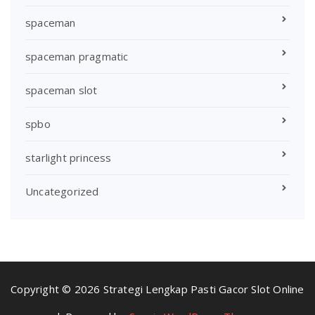
spaceman
spaceman pragmatic
spaceman slot
spbo
starlight princess
Uncategorized
Copyright © 2026 Strategi Lengkap Pasti Gacor Slot Online