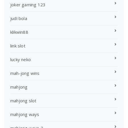
joker gaming 123
judi bola
klikwin88
link slot
lucky neko
mah-jong wins
mahjong
mahjong slot
mahjong ways