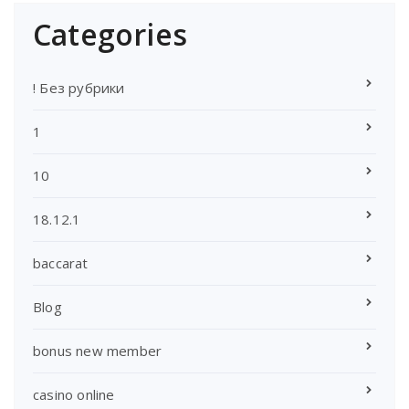
Categories
! Без рубрики
1
10
18.12.1
baccarat
Blog
bonus new member
casino online