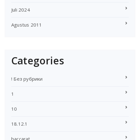
Juli 2024
Agustus 2011
Categories
! Без рубрики
1
10
18.12.1
baccarat