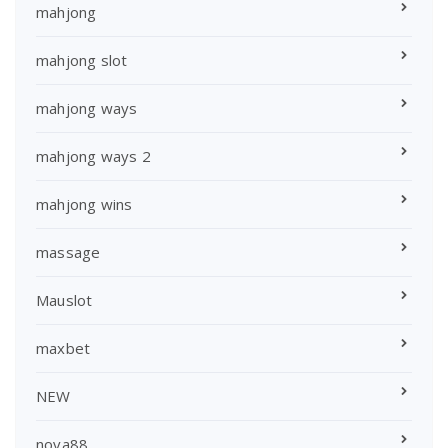
mahjong
mahjong slot
mahjong ways
mahjong ways 2
mahjong wins
massage
Mauslot
maxbet
NEW
nova88