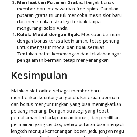
Manfaatkan Putaran Gratis
: Banyak bonus
member baru menawarkan free spins. Gunakan
putaran gratis ini untuk mencoba mesin slot baru
dan menemukan strategi terbaik tanpa
mengurangi saldo Anda.
Kelola Modal dengan Bijak
: Meskipun bermain
dengan bonus terasa lebih aman, tetap penting
untuk mengatur modal dan tidak serakah.
Tentukan batas kemenangan dan kekalahan agar
pengalaman bermain tetap menyenangkan.
Kesimpulan
Mainkan slot online sebagai member baru
memberikan keuntungan ganda: keseruan bermain
dan bonus menguntungkan yang bisa meningkatkan
peluang menang. Dengan strategi yang tepat,
pemahaman terhadap aturan bonus, dan pemilihan
permainan yang cerdas, setiap putaran bisa menjadi
langkah menuju kemenangan besar. Jadi, jangan ragu