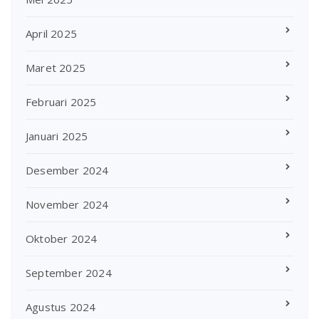
April 2025
Maret 2025
Februari 2025
Januari 2025
Desember 2024
November 2024
Oktober 2024
September 2024
Agustus 2024