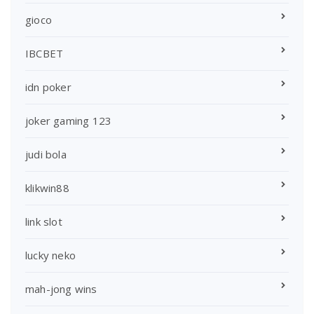
gioco
IBCBET
idn poker
joker gaming 123
judi bola
klikwin88
link slot
lucky neko
mah-jong wins