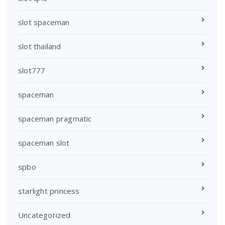
slot spaceman
slot thailand
slot777
spaceman
spaceman pragmatic
spaceman slot
spbo
starlight princess
Uncategorized