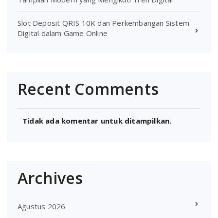
Slot Deposit QRIS 10K dan Perkembangan Sistem
Digital dalam Game Online
Recent Comments
Tidak ada komentar untuk ditampilkan.
Archives
Agustus 2026