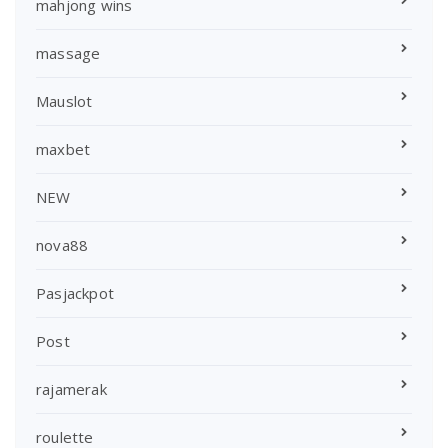
mahjong wins
massage
Mauslot
maxbet
NEW
nova88
Pasjackpot
Post
rajamerak
roulette