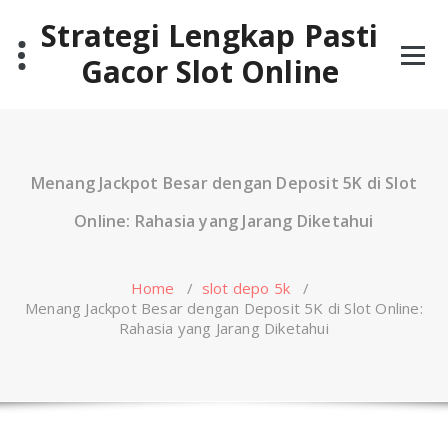
Skip
Strategi Lengkap Pasti
to
content
Gacor Slot Online
Menang Jackpot Besar dengan Deposit 5K di Slot
Online: Rahasia yang Jarang Diketahui
Home
/
slot depo 5k
/
Menang Jackpot Besar dengan Deposit 5K di Slot Online:
Rahasia yang Jarang Diketahui