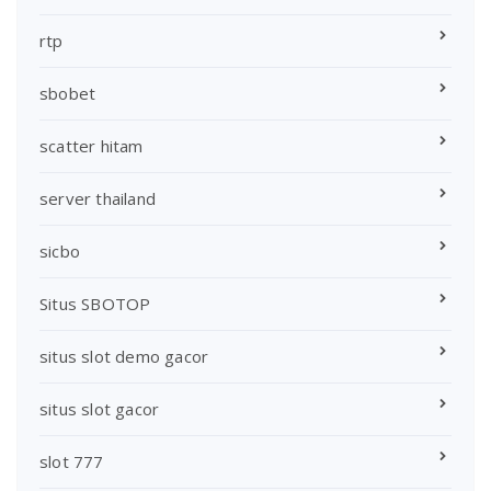
rtp
sbobet
scatter hitam
server thailand
sicbo
Situs SBOTOP
situs slot demo gacor
situs slot gacor
slot 777