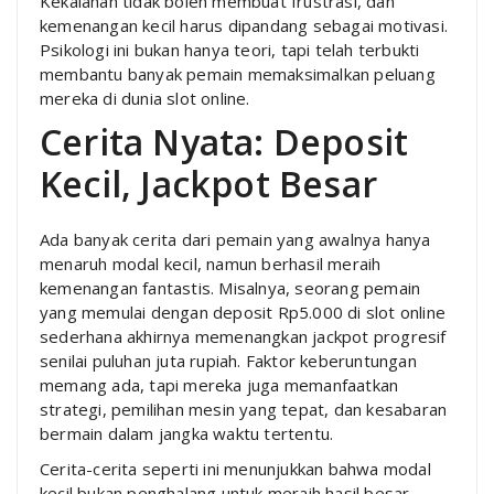
Kekalahan tidak boleh membuat frustrasi, dan
kemenangan kecil harus dipandang sebagai motivasi.
Psikologi ini bukan hanya teori, tapi telah terbukti
membantu banyak pemain memaksimalkan peluang
mereka di dunia slot online.
Cerita Nyata: Deposit
Kecil, Jackpot Besar
Ada banyak cerita dari pemain yang awalnya hanya
menaruh modal kecil, namun berhasil meraih
kemenangan fantastis. Misalnya, seorang pemain
yang memulai dengan deposit Rp5.000 di slot online
sederhana akhirnya memenangkan jackpot progresif
senilai puluhan juta rupiah. Faktor keberuntungan
memang ada, tapi mereka juga memanfaatkan
strategi, pemilihan mesin yang tepat, dan kesabaran
bermain dalam jangka waktu tertentu.
Cerita-cerita seperti ini menunjukkan bahwa modal
kecil bukan penghalang untuk meraih hasil besar.