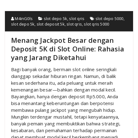
M4inG0ls
slot depo 5k
,
slot qris
slot depo 5000
,
slot depo 5k
,
slot deposit 5k
,
slot qris
,
slot qris 5000
Menang Jackpot Besar dengan
Deposit 5K di Slot Online: Rahasia
yang Jarang Diketahui
Bagi banyak orang, bermain slot online seringkali
dianggap sekadar hiburan ringan. Namun, di balik
kesan sederhana itu, ada peluang untuk meraih
kemenangan besar—bahkan dengan modal kecil.
Bayangkan, hanya dengan deposit Rp5.000, Anda
bisa menantang keberuntungan dan berpotensi
membawa pulang jackpot yang mengubah hidup.
Mungkin terdengar mustahil, tetapi kenyataannya,
banyak pemain yang membuktikan bahwa strategi,
kesabaran, dan pemahaman terhadap permainan
dapat membuat modal kecil berkembang menjadi