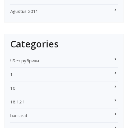
Agustus 2011
Categories
! Без рубрики
1
10
18.12.1
baccarat