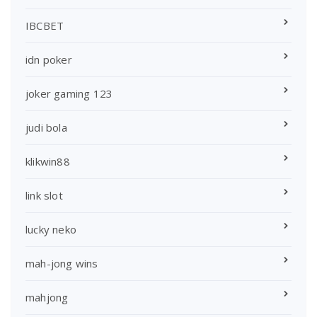
IBCBET
idn poker
joker gaming 123
judi bola
klikwin88
link slot
lucky neko
mah-jong wins
mahjong