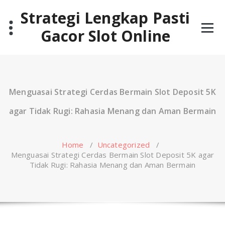
Skip
Strategi Lengkap Pasti
to
content
Gacor Slot Online
Menguasai Strategi Cerdas Bermain Slot Deposit 5K
agar Tidak Rugi: Rahasia Menang dan Aman Bermain
Home
/
Uncategorized
/
Menguasai Strategi Cerdas Bermain Slot Deposit 5K agar
Tidak Rugi: Rahasia Menang dan Aman Bermain