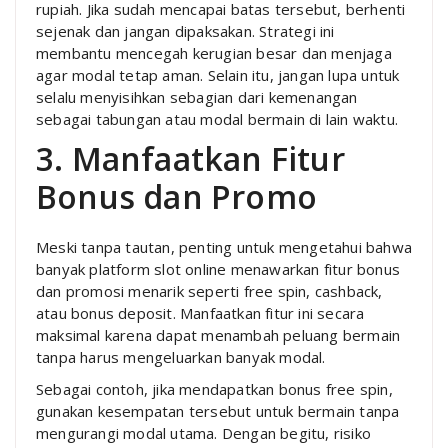
rupiah. Jika sudah mencapai batas tersebut, berhenti
sejenak dan jangan dipaksakan. Strategi ini
membantu mencegah kerugian besar dan menjaga
agar modal tetap aman. Selain itu, jangan lupa untuk
selalu menyisihkan sebagian dari kemenangan
sebagai tabungan atau modal bermain di lain waktu.
3. Manfaatkan Fitur
Bonus dan Promo
Meski tanpa tautan, penting untuk mengetahui bahwa
banyak platform slot online menawarkan fitur bonus
dan promosi menarik seperti free spin, cashback,
atau bonus deposit. Manfaatkan fitur ini secara
maksimal karena dapat menambah peluang bermain
tanpa harus mengeluarkan banyak modal.
Sebagai contoh, jika mendapatkan bonus free spin,
gunakan kesempatan tersebut untuk bermain tanpa
mengurangi modal utama. Dengan begitu, risiko