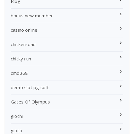
Blog
bonus new member
casino online
chickenroad
chicky run
cmd368
demo slot pg soft
Gates Of Olympus
giochi
gioco