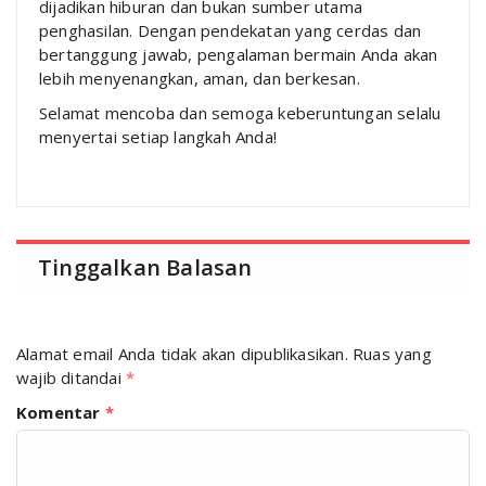
dijadikan hiburan dan bukan sumber utama
penghasilan. Dengan pendekatan yang cerdas dan
bertanggung jawab, pengalaman bermain Anda akan
lebih menyenangkan, aman, dan berkesan.
Selamat mencoba dan semoga keberuntungan selalu
menyertai setiap langkah Anda!
Tinggalkan Balasan
Alamat email Anda tidak akan dipublikasikan.
Ruas yang
wajib ditandai
*
Komentar
*