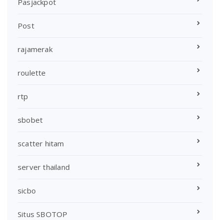
Pasjackpot
Post
rajamerak
roulette
rtp
sbobet
scatter hitam
server thailand
sicbo
Situs SBOTOP