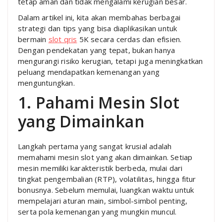
tetap aman dan tidak mengalami kerugian besar.
Dalam artikel ini, kita akan membahas berbagai
strategi dan tips yang bisa diaplikasikan untuk
bermain
slot qris
5K secara cerdas dan efisien.
Dengan pendekatan yang tepat, bukan hanya
mengurangi risiko kerugian, tetapi juga meningkatkan
peluang mendapatkan kemenangan yang
menguntungkan.
1. Pahami Mesin Slot
yang Dimainkan
Langkah pertama yang sangat krusial adalah
memahami mesin slot yang akan dimainkan. Setiap
mesin memiliki karakteristik berbeda, mulai dari
tingkat pengembalian (RTP), volatilitas, hingga fitur
bonusnya. Sebelum memulai, luangkan waktu untuk
mempelajari aturan main, simbol-simbol penting,
serta pola kemenangan yang mungkin muncul.