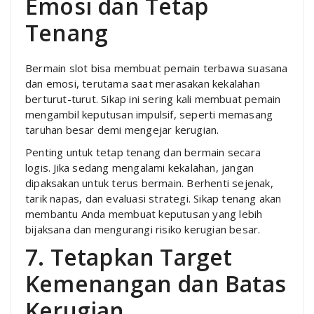
Emosi dan Tetap
Tenang
Bermain slot bisa membuat pemain terbawa suasana
dan emosi, terutama saat merasakan kekalahan
berturut-turut. Sikap ini sering kali membuat pemain
mengambil keputusan impulsif, seperti memasang
taruhan besar demi mengejar kerugian.
Penting untuk tetap tenang dan bermain secara
logis. Jika sedang mengalami kekalahan, jangan
dipaksakan untuk terus bermain. Berhenti sejenak,
tarik napas, dan evaluasi strategi. Sikap tenang akan
membantu Anda membuat keputusan yang lebih
bijaksana dan mengurangi risiko kerugian besar.
7. Tetapkan Target
Kemenangan dan Batas
Kerugian