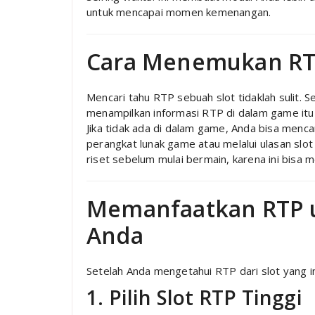
untuk mencapai momen kemenangan.
Cara Menemukan RTP
Mencari tahu RTP sebuah slot tidaklah sulit.
menampilkan informasi RTP di dalam game itu s
Jika tidak ada di dalam game, Anda bisa menca
perangkat lunak game atau melalui ulasan slot 
riset sebelum mulai bermain, karena ini bisa 
Memanfaatkan RTP u
Anda
Setelah Anda mengetahui RTP dari slot yang 
1. Pilih Slot RTP Tinggi