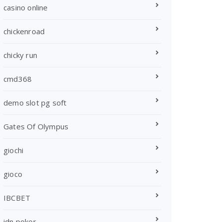
casino online
chickenroad
chicky run
cmd368
demo slot pg soft
Gates Of Olympus
giochi
gioco
IBCBET
idn poker