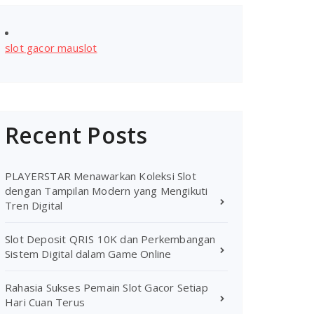
slot gacor mauslot
Recent Posts
PLAYERSTAR Menawarkan Koleksi Slot
dengan Tampilan Modern yang Mengikuti
Tren Digital
Slot Deposit QRIS 10K dan Perkembangan
Sistem Digital dalam Game Online
Rahasia Sukses Pemain Slot Gacor Setiap
Hari Cuan Terus