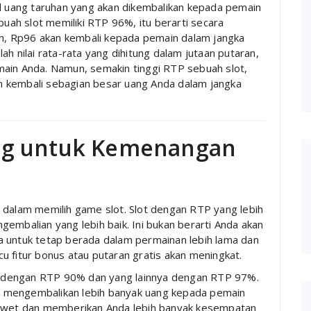
al uang taruhan yang akan dikembalikan kepada pemain
buah slot memiliki RTP 96%, itu berarti secara
kan, Rp96 akan kembali kepada pemain dalam jangka
h nilai rata-rata yang dihitung dalam jutaan putaran,
main Anda. Namun, semakin tinggi RTP sebuah slot,
n kembali sebagian besar uang Anda dalam jangka
ng untuk Kemenangan
alam memilih game slot. Slot dengan RTP yang lebih
embalian yang lebih baik. Ini bukan berarti Anda akan
a untuk tetap berada dalam permainan lebih lama dan
u fitur bonus atau putaran gratis akan meningkat.
atu dengan RTP 90% dan yang lainnya dengan RTP 97%.
 mengembalikan lebih banyak uang kepada pemain
 awet dan memberikan Anda lebih banyak kesempatan