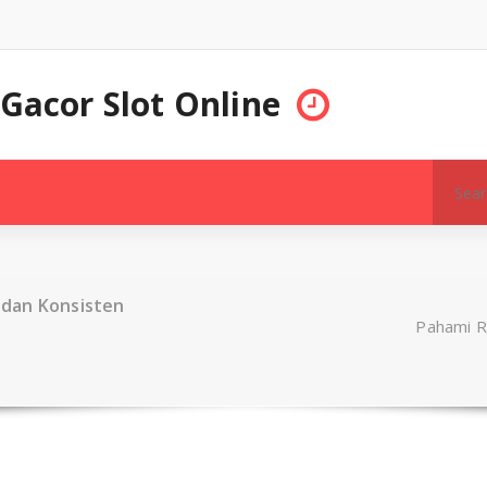
 Gacor Slot Online
Search
for:
 dan Konsisten
Pahami R