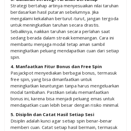
Strategi bertahap artinya menyesuaikan nilai taruhan
berdasarkan hasil putaran sebelumnya. Jika
mengalami kekalahan berturut-turut, jangan tergoda
untuk meningkatkan taruhan secara drastis.
Sebaliknya, naikkan taruhan secara perlahan saat
sedang berada dalam streak kemenangan. Cara ini
membantu menjaga modal tetap aman sambil
meningkatkan peluang mendapatkan cuan dari setiap
spin.
4. Manfaatkan Fitur Bonus dan Free Spin
Pasjackpot menyediakan berbagai bonus, termasuk
free spin, yang bisa dimanfaatkan untuk
meningkatkan keuntungan tanpa harus mengeluarkan
modal tambahan. Pastikan selalu memanfaatkan
bonus ini, karena bisa menjadi peluang emas untuk
mendapatkan cuan lebih besar dengan risiko minimal.
5. Disiplin dan Catat Hasil Setiap Sesi
Disiplin adalah kunci agar setiap spin benar-benar
memberi cuan. Catat setiap hasil bermain, termasuk