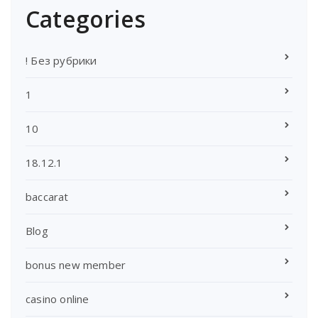
Categories
! Без рубрики
1
10
18.12.1
baccarat
Blog
bonus new member
casino online