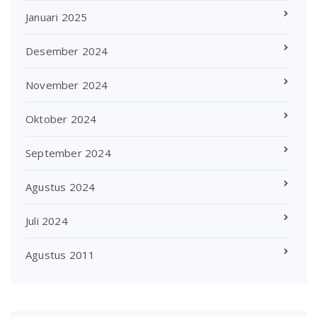
Januari 2025
Desember 2024
November 2024
Oktober 2024
September 2024
Agustus 2024
Juli 2024
Agustus 2011