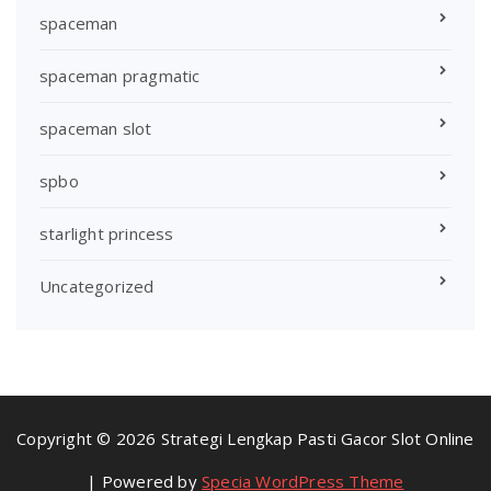
spaceman
spaceman pragmatic
spaceman slot
spbo
starlight princess
Uncategorized
Copyright © 2026 Strategi Lengkap Pasti Gacor Slot Online
| Powered by
Specia WordPress Theme