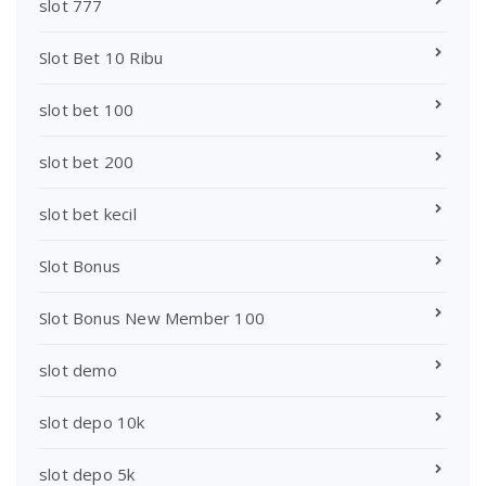
slot 777
Slot Bet 10 Ribu
slot bet 100
slot bet 200
slot bet kecil
Slot Bonus
Slot Bonus New Member 100
slot demo
slot depo 10k
slot depo 5k