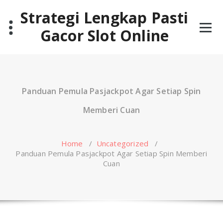
Skip
Strategi Lengkap Pasti
to
content
Gacor Slot Online
Panduan Pemula Pasjackpot Agar Setiap Spin
Memberi Cuan
Home
/
Uncategorized
/
Panduan Pemula Pasjackpot Agar Setiap Spin Memberi
Cuan