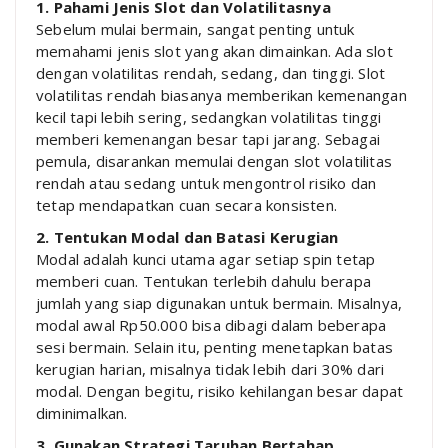
1. Pahami Jenis Slot dan Volatilitasnya
Sebelum mulai bermain, sangat penting untuk
memahami jenis slot yang akan dimainkan. Ada slot
dengan volatilitas rendah, sedang, dan tinggi. Slot
volatilitas rendah biasanya memberikan kemenangan
kecil tapi lebih sering, sedangkan volatilitas tinggi
memberi kemenangan besar tapi jarang. Sebagai
pemula, disarankan memulai dengan slot volatilitas
rendah atau sedang untuk mengontrol risiko dan
tetap mendapatkan cuan secara konsisten.
2. Tentukan Modal dan Batasi Kerugian
Modal adalah kunci utama agar setiap spin tetap
memberi cuan. Tentukan terlebih dahulu berapa
jumlah yang siap digunakan untuk bermain. Misalnya,
modal awal Rp50.000 bisa dibagi dalam beberapa
sesi bermain. Selain itu, penting menetapkan batas
kerugian harian, misalnya tidak lebih dari 30% dari
modal. Dengan begitu, risiko kehilangan besar dapat
diminimalkan.
3. Gunakan Strategi Taruhan Bertahap