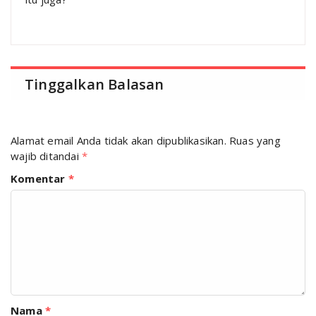
Tinggalkan Balasan
Alamat email Anda tidak akan dipublikasikan.
Ruas yang
wajib ditandai
*
Komentar
*
Nama
*