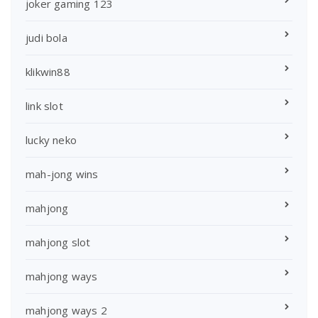
joker gaming 123
judi bola
klikwin88
link slot
lucky neko
mah-jong wins
mahjong
mahjong slot
mahjong ways
mahjong ways 2