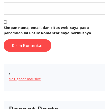
Simpan nama, email, dan situs web saya pada
peramban ini untuk komentar saya berikutnya.
slot gacor mauslot