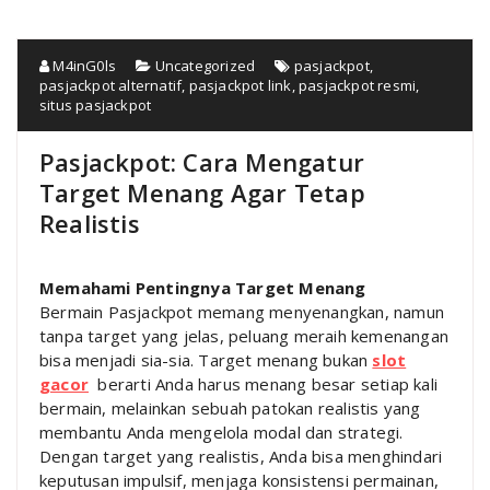
M4inG0ls
Uncategorized
pasjackpot
,
pasjackpot alternatif
,
pasjackpot link
,
pasjackpot resmi
,
situs pasjackpot
Pasjackpot: Cara Mengatur
Target Menang Agar Tetap
Realistis
Memahami Pentingnya Target Menang
Bermain Pasjackpot memang menyenangkan, namun
tanpa target yang jelas, peluang meraih kemenangan
bisa menjadi sia-sia. Target menang bukan
slot
gacor
berarti Anda harus menang besar setiap kali
bermain, melainkan sebuah patokan realistis yang
membantu Anda mengelola modal dan strategi.
Dengan target yang realistis, Anda bisa menghindari
keputusan impulsif, menjaga konsistensi permainan,