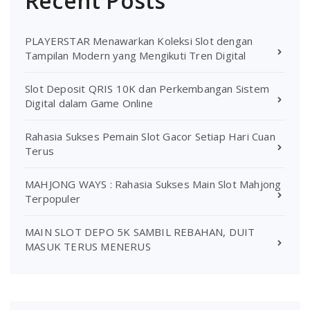
Recent Posts
PLAYERSTAR Menawarkan Koleksi Slot dengan
Tampilan Modern yang Mengikuti Tren Digital
Slot Deposit QRIS 10K dan Perkembangan Sistem
Digital dalam Game Online
Rahasia Sukses Pemain Slot Gacor Setiap Hari Cuan
Terus
MAHJONG WAYS : Rahasia Sukses Main Slot Mahjong
Terpopuler
MAIN SLOT DEPO 5K SAMBIL REBAHAN, DUIT
MASUK TERUS MENERUS