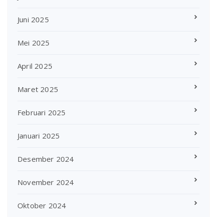
Juni 2025
Mei 2025
April 2025
Maret 2025
Februari 2025
Januari 2025
Desember 2024
November 2024
Oktober 2024