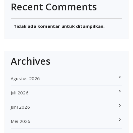
Recent Comments
Tidak ada komentar untuk ditampilkan.
Archives
Agustus 2026
Juli 2026
Juni 2026
Mei 2026