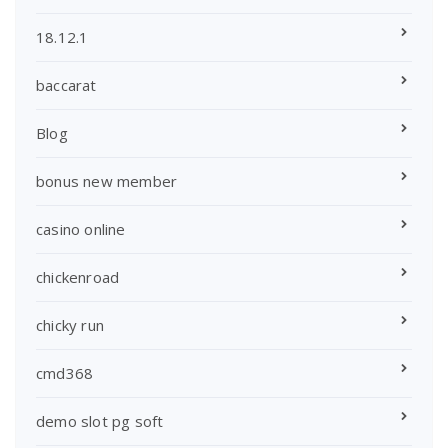
18.12.1
baccarat
Blog
bonus new member
casino online
chickenroad
chicky run
cmd368
demo slot pg soft