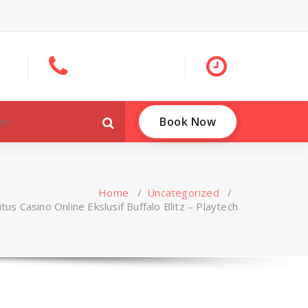
Book Now
Home
/
Uncategorized
/
itus Casino Online Ekslusif Buffalo Blitz – Playtech