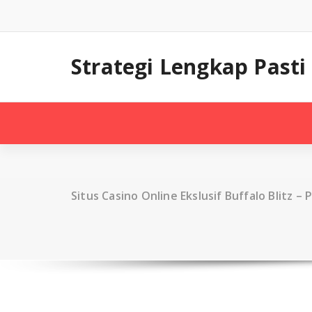
Skip
to
content
Strategi Lengkap Pasti
Situs Casino Online Ekslusif Buffalo Blitz – 