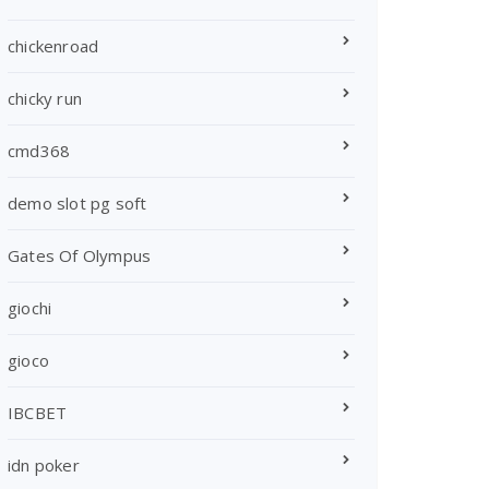
chickenroad
chicky run
cmd368
demo slot pg soft
Gates Of Olympus
giochi
gioco
IBCBET
idn poker