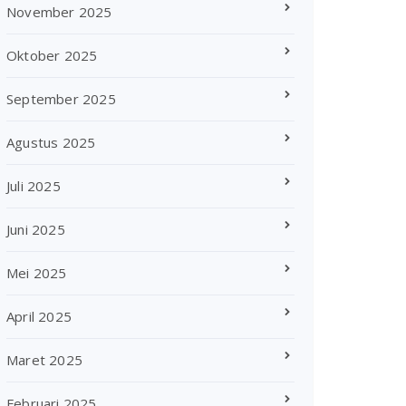
November 2025
Oktober 2025
September 2025
Agustus 2025
Juli 2025
Juni 2025
Mei 2025
April 2025
Maret 2025
Februari 2025