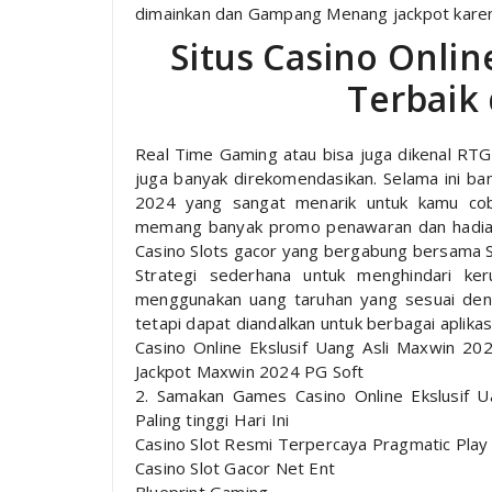
dimainkan dan Gampang Menang jackpot kare
Situs Casino Online
Terbaik 
Real Time Gaming atau bisa juga dikenal RTG 
juga banyak direkomendasikan. Selama ini ba
2024 yang sangat menarik untuk kamu cob
memang banyak promo penawaran dan hadiah 
Casino Slots gacor yang bergabung bersama Si
Strategi sederhana untuk menghindari ke
menggunakan uang taruhan yang sesuai den
tetapi dapat diandalkan untuk berbagai aplikas
Casino Online Ekslusif Uang Asli Maxwin 20
Jackpot Maxwin 2024 PG Soft
2. Samakan Games Casino Online Ekslusif 
Paling tinggi Hari Ini
Casino Slot Resmi Terpercaya Pragmatic Play
Casino Slot Gacor Net Ent
Blueprint Gaming