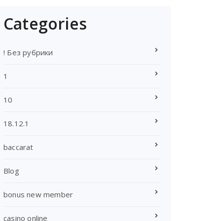
Categories
! Без рубрики
1
10
18.12.1
baccarat
Blog
bonus new member
casino online