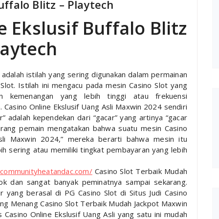
uffalo Blitz – Playtech
 Ekslusif Buffalo Blitz
laytech
 adalah istilah yang sering digunakan dalam permainan
Slot. Istilah ini mengacu pada mesin Casino Slot yang
n kemenangan yang lebih tinggi atau frekuensi
Casino Online Ekslusif Uang Asli Maxwin 2024 sendiri
r” adalah kependekan dari “gacar” yang artinya “gacar
 seorang pemain mengatakan bahwa suatu mesin Casino
Asli Maxwin 2024,” mereka berarti bahwa mesin itu
 sering atau memiliki tingkat pembayaran yang lebih
.communityheatandac.com/
Casino Slot Terbaik Mudah
ok dan sangat banyak peminatnya sampai sekarang.
 yang berasal di PG Casino Slot di Situs Judi Casino
ang Menang Casino Slot Terbaik Mudah Jackpot Maxwin
Casino Online Ekslusif Uang Asli yang satu ini mudah