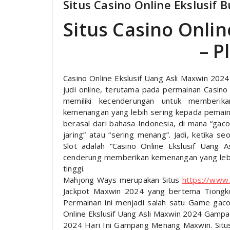
Situs Casino Online Ekslusif B
Situs Casino Online
– P
Casino Online Ekslusif Uang Asli Maxwin 2024
judi online, terutama pada permainan Casino 
memiliki kecenderungan untuk memberika
kemenangan yang lebih sering kepada pemain. 
berasal dari bahasa Indonesia, di mana “gaco
jaring” atau “sering menang”. Jadi, ketika
Slot adalah “Casino Online Ekslusif Uang 
cenderung memberikan kemenangan yang lebih
tinggi.
Mahjong Ways merupakan Situs
https://www
Jackpot Maxwin 2024 yang bertema Tiongk
Permainan ini menjadi salah satu Game gacor
Online Ekslusif Uang Asli Maxwin 2024 Gamp
2024 Hari Ini Gampang Menang Maxwin. Situs 