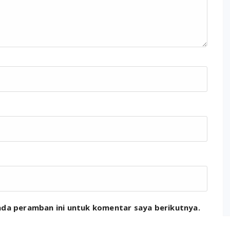
ada peramban ini untuk komentar saya berikutnya.