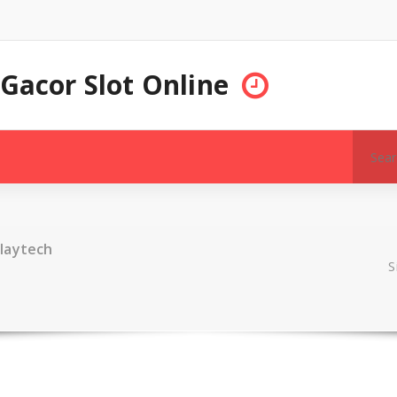
 Gacor Slot Online
Search
for:
Playtech
S