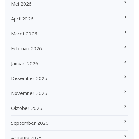
Mei 2026
April 2026
Maret 2026
Februari 2026
Januari 2026
Desember 2025
November 2025
Oktober 2025
September 2025
Agustus 2025