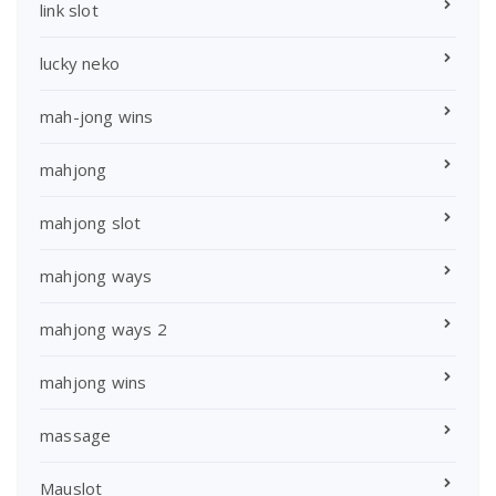
link slot
lucky neko
mah-jong wins
mahjong
mahjong slot
mahjong ways
mahjong ways 2
mahjong wins
massage
Mauslot