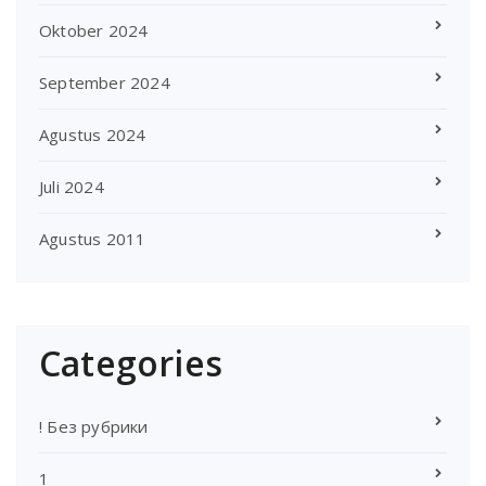
Oktober 2024
September 2024
Agustus 2024
Juli 2024
Agustus 2011
Categories
! Без рубрики
1