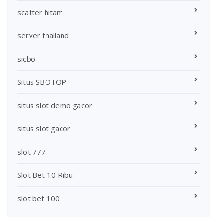
scatter hitam
server thailand
sicbo
Situs SBOTOP
situs slot demo gacor
situs slot gacor
slot 777
Slot Bet 10 Ribu
slot bet 100