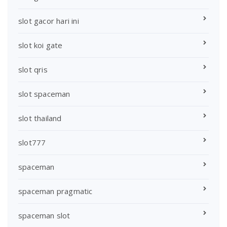
slot gacor hari ini
slot koi gate
slot qris
slot spaceman
slot thailand
slot777
spaceman
spaceman pragmatic
spaceman slot