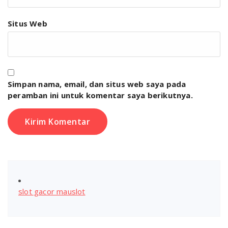
Situs Web
Simpan nama, email, dan situs web saya pada
peramban ini untuk komentar saya berikutnya.
slot gacor mauslot