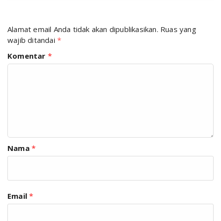
Alamat email Anda tidak akan dipublikasikan.
Ruas yang
wajib ditandai
*
Komentar
*
Nama
*
Email
*