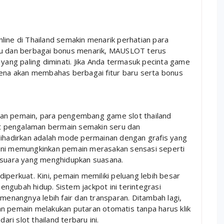
line di Thailand semakin menarik perhatian para
ru dan berbagai bonus menarik, MAUSLOT terus
yang paling diminati. Jika Anda termasuk pecinta game
 karena akan membahas berbagai fitur baru serta bonus
han pemain, para pengembang game slot thailand
t pengalaman bermain semakin seru dan
dihadirkan adalah mode permainan dengan grafis yang
ur ini memungkinkan pemain merasakan sensasi seperti
k suara yang menghidupkan suasana.
n diperkuat. Kini, pemain memiliki peluang lebih besar
ngubah hidup. Sistem jackpot ini terintegrasi
 menangnya lebih fair dan transparan. Ditambah lagi,
n pemain melakukan putaran otomatis tanpa harus klik
ari slot thailand terbaru ini.