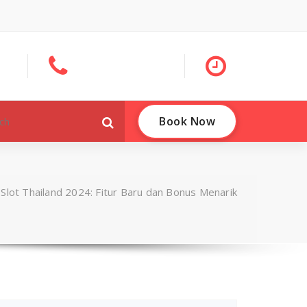
Book Now
/
Slot Thailand 2024: Fitur Baru dan Bonus Menarik