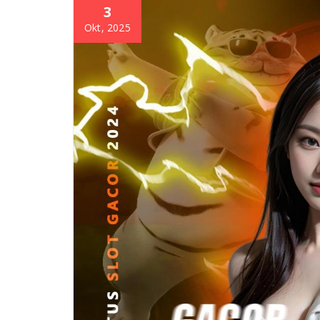
3
Okt, 2025