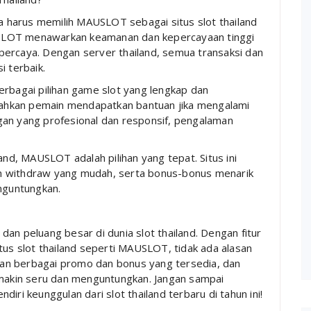
 harus memilih MAUSLOT sebagai situs slot thailand
SLOT menawarkan keamanan dan kepercayaan tinggi
percaya. Dengan server thailand, semua transaksi dan
i terbaik.
 berbagai pilihan game slot yang lengkap dan
udahkan pemain mendapatkan bantuan jika mengalami
gan yang profesional dan responsif, pengalaman
and, MAUSLOT adalah pilihan yang tepat. Situs ini
n withdraw yang mudah, serta bonus-bonus menarik
nguntungkan.
an peluang besar di dunia slot thailand. Dengan fitur
tus slot thailand seperti MAUSLOT, tidak ada alasan
an berbagai promo dan bonus yang tersedia, dan
emakin seru dan menguntungkan. Jangan sampai
iri keunggulan dari slot thailand terbaru di tahun ini!