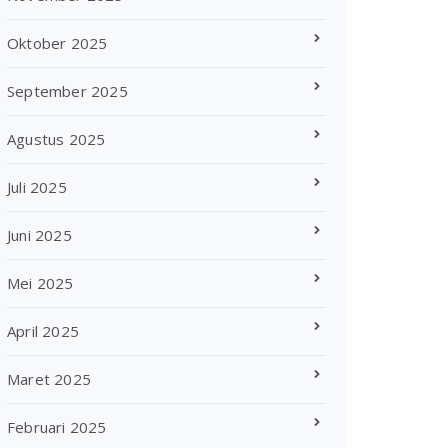
Oktober 2025
September 2025
Agustus 2025
Juli 2025
Juni 2025
Mei 2025
April 2025
Maret 2025
Februari 2025