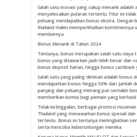
Salah satu inovasi yang cukup menarik adalah 
menyelesaikan putaran tertentu. Fitur ini ti
peluang mendapatkan bonus ekstra. Dengan ber
thailand makin memperlihatkan komitmennya u
membernya.
Bonus Menarik di Tahun 2024
Tentunya, bonus merupakan salah satu daya tar
bonus yang ditawarkan jauh lebih besar dan va
bonus deposit harian, hingga bonus cashback
Salah satu yang paling diminati adalah bonus 
mendapatkan bonus hingga 50% dari jumlah de
panjang dan peluang menang pun semakin besar
memberikan komisi bagi pemain yang berhasil m
Tidak ketinggalan, berbagai promosi musiman 
Thailand yang menawarkan bonus spesial dan 
tertentu. Bonus ini tentunya meningkatkan s
serta mencoba keberuntungan mereka.
Kenapa Harus Memilih MAUSLOT dan Server T