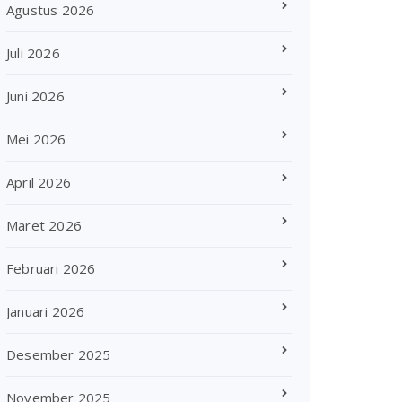
Agustus 2026
Juli 2026
Juni 2026
Mei 2026
April 2026
Maret 2026
Februari 2026
Januari 2026
Desember 2025
November 2025