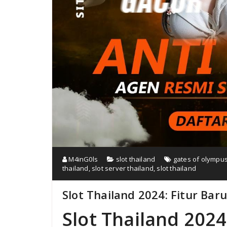
M4inG0ls
slot thailand
gates of olympu
thailand
,
slot server thailand
,
slot thailand
Slot Thailand 2024: Fitur Ba
Slot Thailand 2024