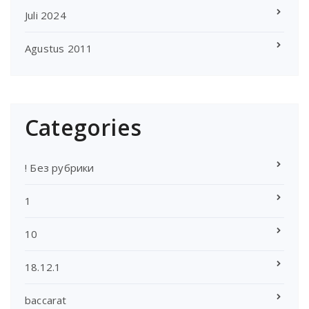
Juli 2024
Agustus 2011
Categories
! Без рубрики
1
10
18.12.1
baccarat