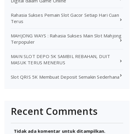
Digital dalam Game Online
Rahasia Sukses Pemain Slot Gacor Setiap Hari Cuan
Terus
MAHJONG WAYS : Rahasia Sukses Main Slot Mahjong
Terpopuler
MAIN SLOT DEPO 5K SAMBIL REBAHAN, DUIT
MASUK TERUS MENERUS
Slot QRIS 5K Membuat Deposit Semakin Sederhana
Recent Comments
Tidak ada komentar untuk ditampilkan.