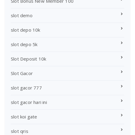
Slot Bonus New Member 100
slot demo
slot depo 10k
slot depo 5k
Slot Deposit 10k
Slot Gacor
slot gacor 777
slot gacor hari ini
slot koi gate
slot qris