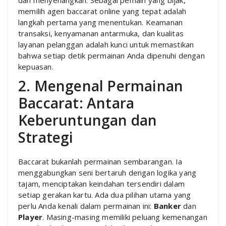
dan menyenangkan. Sebagai pemain yang bijak,
memilih agen baccarat online yang tepat adalah
langkah pertama yang menentukan. Keamanan
transaksi, kenyamanan antarmuka, dan kualitas
layanan pelanggan adalah kunci untuk memastikan
bahwa setiap detik permainan Anda dipenuhi dengan
kepuasan.
2. Mengenal Permainan
Baccarat: Antara
Keberuntungan dan
Strategi
Baccarat bukanlah permainan sembarangan. Ia
menggabungkan seni bertaruh dengan logika yang
tajam, menciptakan keindahan tersendiri dalam
setiap gerakan kartu. Ada dua pilihan utama yang
perlu Anda kenali dalam permainan ini:
Banker
dan
Player
. Masing-masing memiliki peluang kemenangan