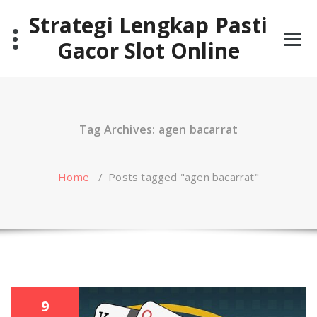
Skip
Strategi Lengkap Pasti
to
content
Gacor Slot Online
Tag Archives: agen bacarrat
Home
/
Posts tagged "agen bacarrat"
9