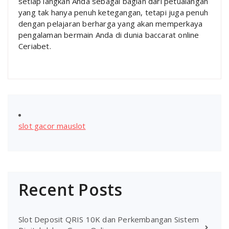
setiap langkah Anda sebagai bagian dari petualangan
yang tak hanya penuh ketegangan, tetapi juga penuh
dengan pelajaran berharga yang akan memperkaya
pengalaman bermain Anda di dunia baccarat online
Ceriabet.
slot gacor mauslot
Recent Posts
Slot Deposit QRIS 10K dan Perkembangan Sistem