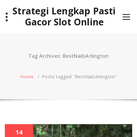
Skip
Strategi Lengkap Pasti
to
content
Gacor Slot Online
Tag Archives: BestNailsArlington
Home
/
Posts tagged "BestNailsArlington"
14