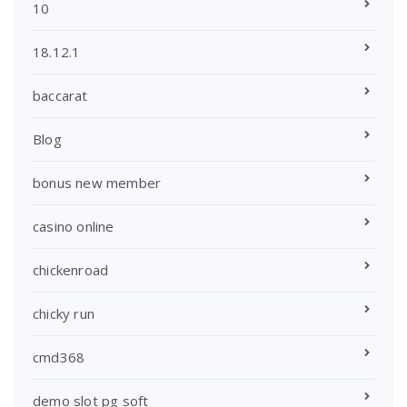
10
18.12.1
baccarat
Blog
bonus new member
casino online
chickenroad
chicky run
cmd368
demo slot pg soft