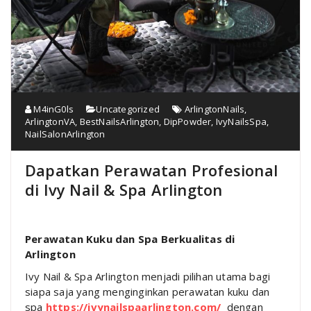
M4inG0ls
Uncategorized
ArlingtonNails
,
ArlingtonVA
,
BestNailsArlington
,
DipPowder
,
IvyNailsSpa
,
NailSalonArlington
Dapatkan Perawatan Profesional
di Ivy Nail & Spa Arlington
Perawatan Kuku dan Spa Berkualitas di
Arlington
Ivy Nail & Spa Arlington menjadi pilihan utama bagi
siapa saja yang menginginkan perawatan kuku dan
spa
https://ivynailspaarlington.com/
dengan