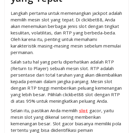
Langkah pertama untuk memenangkan jackpot adalah
memilih mesin slot yang tepat. Di clickbet88, Anda
akan menemukan berbagai jenis slot dengan tingkat
kesulitan, volatilitas, dan RTP yang berbeda-beda.
Oleh karena itu, penting untuk memahami
karakteristik masing-masing mesin sebelum memulai
permainan.
Salah satu hal yang perlu diperhatikan adalah RTP
(Return to Player) sebuah mesin slot. RTP adalah
persentase dari total taruhan yang akan dikembalikan
kepada pemain dalam jangka panjang. Mesin slot
dengan RTP tinggi memberikan peluang kemenangan
yang lebih besar. Pilihlah clickbet88 slot dengan RTP
di atas 95% untuk meningkatkan peluang Anda.
Selain itu, pastikan Anda memilih
slot
gacor, yaitu
mesin slot yang dikenal sering memberikan
kemenangan besar. Slot gacor biasanya memiliki pola
tertentu yang bisa diidentifikasi pemain