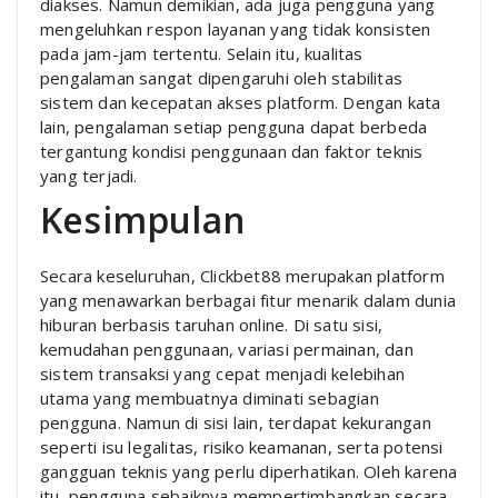
diakses. Namun demikian, ada juga pengguna yang
mengeluhkan respon layanan yang tidak konsisten
pada jam-jam tertentu. Selain itu, kualitas
pengalaman sangat dipengaruhi oleh stabilitas
sistem dan kecepatan akses platform. Dengan kata
lain, pengalaman setiap pengguna dapat berbeda
tergantung kondisi penggunaan dan faktor teknis
yang terjadi.
Kesimpulan
Secara keseluruhan, Clickbet88 merupakan platform
yang menawarkan berbagai fitur menarik dalam dunia
hiburan berbasis taruhan online. Di satu sisi,
kemudahan penggunaan, variasi permainan, dan
sistem transaksi yang cepat menjadi kelebihan
utama yang membuatnya diminati sebagian
pengguna. Namun di sisi lain, terdapat kekurangan
seperti isu legalitas, risiko keamanan, serta potensi
gangguan teknis yang perlu diperhatikan. Oleh karena
itu, pengguna sebaiknya mempertimbangkan secara