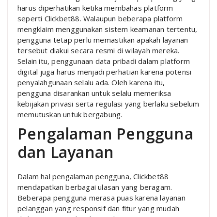
harus diperhatikan ketika membahas platform
seperti Clickbet88. Walaupun beberapa platform
mengklaim menggunakan sistem keamanan tertentu,
pengguna tetap perlu memastikan apakah layanan
tersebut diakui secara resmi di wilayah mereka.
Selain itu, penggunaan data pribadi dalam platform
digital juga harus menjadi perhatian karena potensi
penyalahgunaan selalu ada. Oleh karena itu,
pengguna disarankan untuk selalu memeriksa
kebijakan privasi serta regulasi yang berlaku sebelum
memutuskan untuk bergabung.
Pengalaman Pengguna
dan Layanan
Dalam hal pengalaman pengguna, Clickbet88
mendapatkan berbagai ulasan yang beragam.
Beberapa pengguna merasa puas karena layanan
pelanggan yang responsif dan fitur yang mudah