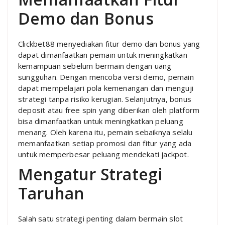
Demo dan Bonus
Clickbet88 menyediakan fitur demo dan bonus yang
dapat dimanfaatkan pemain untuk meningkatkan
kemampuan sebelum bermain dengan uang
sungguhan. Dengan mencoba versi demo, pemain
dapat mempelajari pola kemenangan dan menguji
strategi tanpa risiko kerugian. Selanjutnya, bonus
deposit atau free spin yang diberikan oleh platform
bisa dimanfaatkan untuk meningkatkan peluang
menang. Oleh karena itu, pemain sebaiknya selalu
memanfaatkan setiap promosi dan fitur yang ada
untuk memperbesar peluang mendekati jackpot.
Mengatur Strategi
Taruhan
Salah satu strategi penting dalam bermain slot