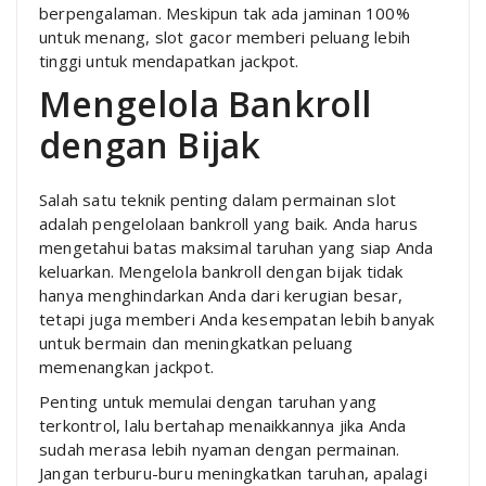
berpengalaman. Meskipun tak ada jaminan 100%
untuk menang, slot gacor memberi peluang lebih
tinggi untuk mendapatkan jackpot.
Mengelola Bankroll
dengan Bijak
Salah satu teknik penting dalam permainan slot
adalah pengelolaan bankroll yang baik. Anda harus
mengetahui batas maksimal taruhan yang siap Anda
keluarkan. Mengelola bankroll dengan bijak tidak
hanya menghindarkan Anda dari kerugian besar,
tetapi juga memberi Anda kesempatan lebih banyak
untuk bermain dan meningkatkan peluang
memenangkan jackpot.
Penting untuk memulai dengan taruhan yang
terkontrol, lalu bertahap menaikkannya jika Anda
sudah merasa lebih nyaman dengan permainan.
Jangan terburu-buru meningkatkan taruhan, apalagi