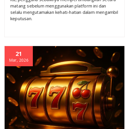
matang sebelum menggunakan platform ini dan
selalu mengutamakan kehati-hatian dalam mengambil
keputusan.
21
Mar, 2026