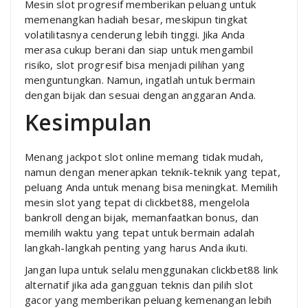
Mesin slot progresif memberikan peluang untuk
memenangkan hadiah besar, meskipun tingkat
volatilitasnya cenderung lebih tinggi. Jika Anda
merasa cukup berani dan siap untuk mengambil
risiko, slot progresif bisa menjadi pilihan yang
menguntungkan. Namun, ingatlah untuk bermain
dengan bijak dan sesuai dengan anggaran Anda.
Kesimpulan
Menang jackpot slot online memang tidak mudah,
namun dengan menerapkan teknik-teknik yang tepat,
peluang Anda untuk menang bisa meningkat. Memilih
mesin slot yang tepat di clickbet88, mengelola
bankroll dengan bijak, memanfaatkan bonus, dan
memilih waktu yang tepat untuk bermain adalah
langkah-langkah penting yang harus Anda ikuti.
Jangan lupa untuk selalu menggunakan clickbet88 link
alternatif jika ada gangguan teknis dan pilih slot
gacor yang memberikan peluang kemenangan lebih