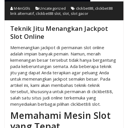
M4inG0ls
Uncategorized
clickbet88
,
clickbet88
link alternatif
,
clickbet88 slot
,
slot
,
slot gacor
Teknik Jitu Menangkan Jackpot
Slot Online
Memenangkan jackpot di permainan slot online
adalah impian banyak pemain. Namun, meraih
kemenangan besar tersebut tidak hanya bergantung
pada keberuntungan semata. Ada beberapa teknik
jitu yang dapat Anda terapkan agar peluang Anda
untuk memenangkan jackpot semakin besar. Pada
artikel ini, kami akan membahas teknik-teknik
tersebut, khususnya untuk permainan di clickbet88,
salah satu situs judi online terkemuka yang
menyediakan berbagai pilihan clickbet88 slot.
Memahami Mesin Slot
yang Tepat