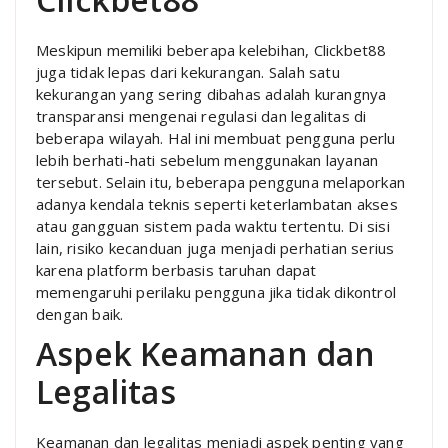
Meskipun memiliki beberapa kelebihan, Clickbet88
juga tidak lepas dari kekurangan. Salah satu
kekurangan yang sering dibahas adalah kurangnya
transparansi mengenai regulasi dan legalitas di
beberapa wilayah. Hal ini membuat pengguna perlu
lebih berhati-hati sebelum menggunakan layanan
tersebut. Selain itu, beberapa pengguna melaporkan
adanya kendala teknis seperti keterlambatan akses
atau gangguan sistem pada waktu tertentu. Di sisi
lain, risiko kecanduan juga menjadi perhatian serius
karena platform berbasis taruhan dapat
memengaruhi perilaku pengguna jika tidak dikontrol
dengan baik.
Aspek Keamanan dan
Legalitas
Keamanan dan legalitas menjadi aspek penting yang