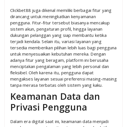
Clickbet88 juga dikenal memiliki berbagai fitur yang
dirancang untuk meningkatkan kenyamanan
pengguna. Fitur-fitur tersebut biasanya mencakup
sistem akun, pengaturan profil, hingga layanan
dukungan pelanggan yang siap membantu ketika
terjadi kendala. Selain itu, variasi layanan yang
tersedia memberikan pilihan lebih luas bagi pengguna
untuk menyesuaikan kebutuhan mereka. Dengan
adanya fitur yang beragam, platform ini berusaha
menciptakan pengalaman yang lebih personal dan
fleksibel. Oleh karena itu, pengguna dapat
mengakses layanan sesuai preferensi masing-masing
tanpa merasa terbatas oleh sistem yang kaku.
Keamanan Data dan
Privasi Pengguna
Dalam era digital saat ini, keamanan data menjadi