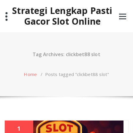
Skip
Strategi Lengkap Pasti
to
content
Gacor Slot Online
Tag Archives: clickbet88 slot
Home
/
Posts tagged "clickbet88 slot"
1