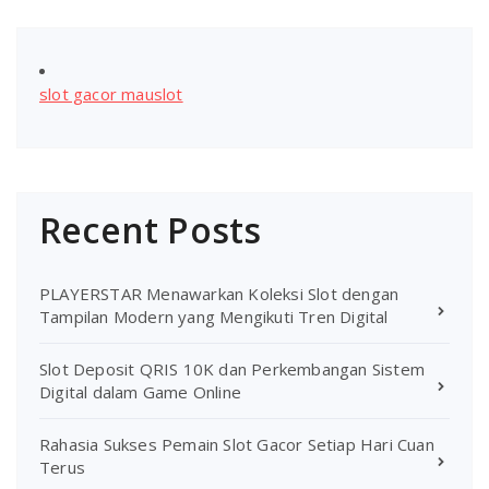
slot gacor mauslot
Recent Posts
PLAYERSTAR Menawarkan Koleksi Slot dengan
Tampilan Modern yang Mengikuti Tren Digital
Slot Deposit QRIS 10K dan Perkembangan Sistem
Digital dalam Game Online
Rahasia Sukses Pemain Slot Gacor Setiap Hari Cuan
Terus