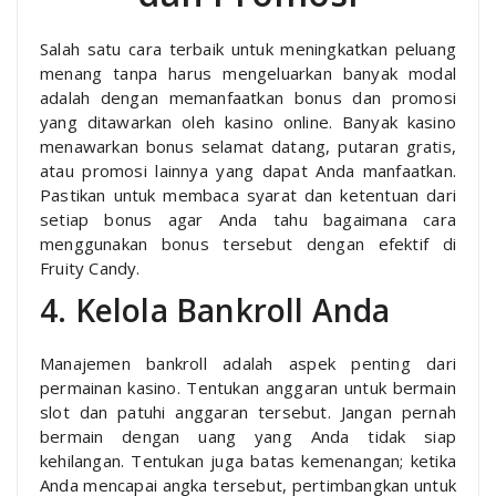
Salah satu cara terbaik untuk meningkatkan peluang
menang tanpa harus mengeluarkan banyak modal
adalah dengan memanfaatkan bonus dan promosi
yang ditawarkan oleh kasino online. Banyak kasino
menawarkan bonus selamat datang, putaran gratis,
atau promosi lainnya yang dapat Anda manfaatkan.
Pastikan untuk membaca syarat dan ketentuan dari
setiap bonus agar Anda tahu bagaimana cara
menggunakan bonus tersebut dengan efektif di
Fruity Candy.
4. Kelola Bankroll Anda
Manajemen bankroll adalah aspek penting dari
permainan kasino. Tentukan anggaran untuk bermain
slot dan patuhi anggaran tersebut. Jangan pernah
bermain dengan uang yang Anda tidak siap
kehilangan. Tentukan juga batas kemenangan; ketika
Anda mencapai angka tersebut, pertimbangkan untuk