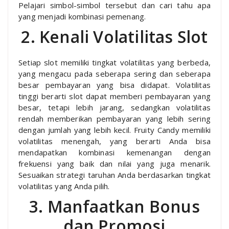
Pelajari simbol-simbol tersebut dan cari tahu apa
yang menjadi kombinasi pemenang.
2. Kenali Volatilitas Slot
Setiap slot memiliki tingkat volatilitas yang berbeda,
yang mengacu pada seberapa sering dan seberapa
besar pembayaran yang bisa didapat. Volatilitas
tinggi berarti slot dapat memberi pembayaran yang
besar, tetapi lebih jarang, sedangkan volatilitas
rendah memberikan pembayaran yang lebih sering
dengan jumlah yang lebih kecil. Fruity Candy memiliki
volatilitas menengah, yang berarti Anda bisa
mendapatkan kombinasi kemenangan dengan
frekuensi yang baik dan nilai yang juga menarik.
Sesuaikan strategi taruhan Anda berdasarkan tingkat
volatilitas yang Anda pilih.
3. Manfaatkan Bonus
dan Promosi