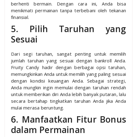
berhenti bermain. Dengan cara ini, Anda bisa
menikmati permainan tanpa terbebani oleh tekanan
finansial.
5. Pilih Taruhan yang
Sesuai
Dari segi taruhan, sangat penting untuk memilih
jumlah taruhan yang sesuai dengan bankroll Anda.
Fruity Candy hadir dengan berbagai opsi taruhan,
memungkinkan Anda untuk memilih yang paling sesuai
dengan kondisi keuangan Anda. Sebagai strategi,
Anda mungkin ingin memulai dengan taruhan rendah
untuk memberikan diri Anda lebih banyak putaran, lalu
secara bertahap tingkatkan taruhan Anda jika Anda
mulai merasa beruntung.
6. Manfaatkan Fitur Bonus
dalam Permainan