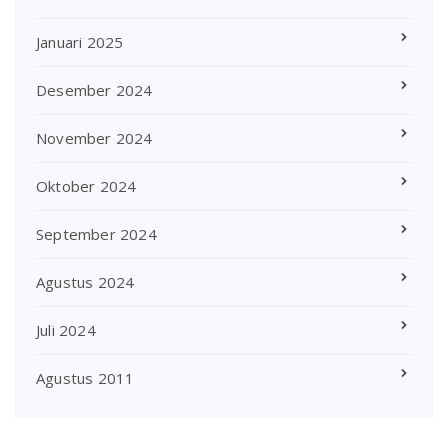
Januari 2025
Desember 2024
November 2024
Oktober 2024
September 2024
Agustus 2024
Juli 2024
Agustus 2011