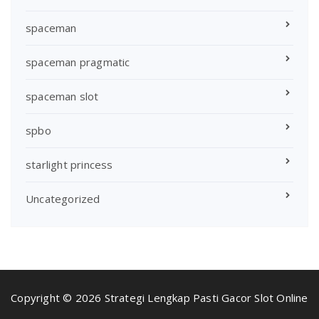
spaceman
spaceman pragmatic
spaceman slot
spbo
starlight princess
Uncategorized
Copyright © 2026 Strategi Lengkap Pasti Gacor Slot Online