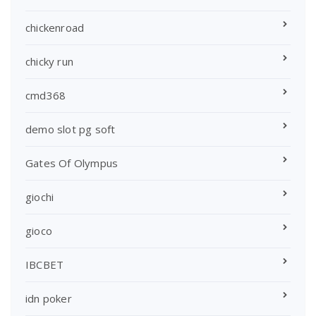
chickenroad
chicky run
cmd368
demo slot pg soft
Gates Of Olympus
giochi
gioco
IBCBET
idn poker