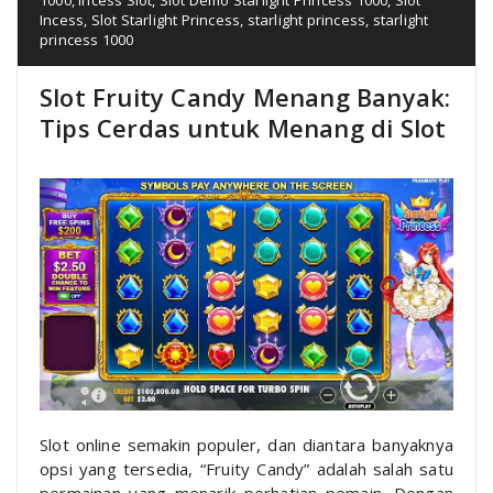
Incess
,
Slot Starlight Princess
,
starlight princess
,
starlight
princess 1000
Slot Fruity Candy Menang Banyak:
Tips Cerdas untuk Menang di Slot
Slot online semakin populer, dan diantara banyaknya
opsi yang tersedia, “Fruity Candy” adalah salah satu
permainan yang menarik perhatian pemain. Dengan