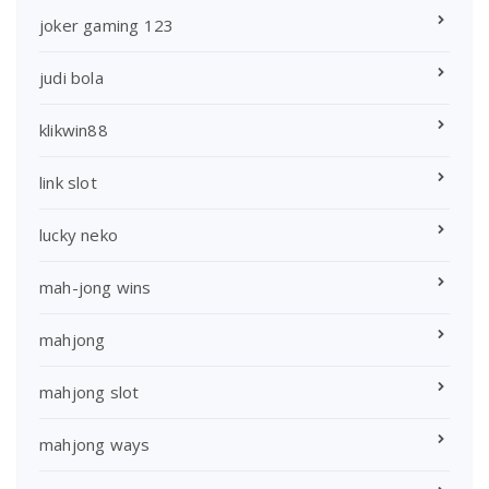
joker gaming 123
judi bola
klikwin88
link slot
lucky neko
mah-jong wins
mahjong
mahjong slot
mahjong ways