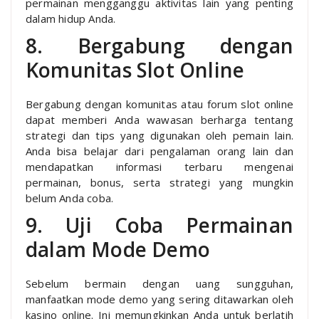
permainan mengganggu aktivitas lain yang penting
dalam hidup Anda.
8. Bergabung dengan
Komunitas Slot Online
Bergabung dengan komunitas atau forum slot online
dapat memberi Anda wawasan berharga tentang
strategi dan tips yang digunakan oleh pemain lain.
Anda bisa belajar dari pengalaman orang lain dan
mendapatkan informasi terbaru mengenai
permainan, bonus, serta strategi yang mungkin
belum Anda coba.
9. Uji Coba Permainan
dalam Mode Demo
Sebelum bermain dengan uang sungguhan,
manfaatkan mode demo yang sering ditawarkan oleh
kasino online. Ini memungkinkan Anda untuk berlatih