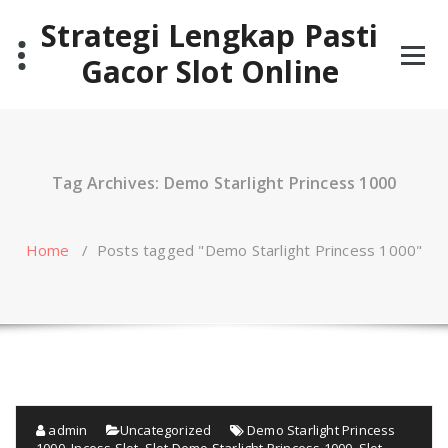
Skip
Strategi Lengkap Pasti
to
content
Gacor Slot Online
Tag Archives: Demo Starlight Princess 1000
Home
/
Posts tagged "Demo Starlight Princess 1000"
admin
Uncategorized
Demo Starlight Princess
1000
,
Incess Slot
,
Slot Demo Starlight Princess 1000
,
Slot