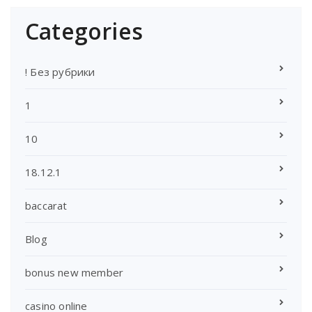
Categories
! Без рубрики
1
10
18.12.1
baccarat
Blog
bonus new member
casino online