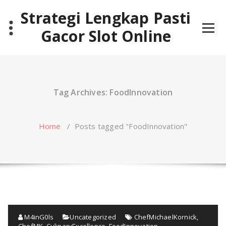
Skip
Strategi Lengkap Pasti
to
content
Gacor Slot Online
Tag Archives: FoodInnovation
Home
/
Posts tagged "FoodInnovation"
M4inG0ls
Uncategorized
ChefMichaelKornick
,
ChefMK
,
CulinaryExcellence
,
FoodInnovation
,