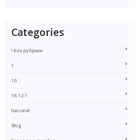
Categories
! Без рубрики
1
10
18.12.1
baccarat
Blog