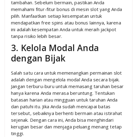
tambahan. Sebelum bermain, pastikan Anda
memahami fitur-fitur bonus di mesin slot yang Anda
pilih. Manfaatkan setiap kesempatan untuk
mendapatkan free spins atau bonus lainnya, karena
ini adalah kesempatan Anda untuk meraih jackpot
tanpa risiko lebih besar.
3. Kelola Modal Anda
dengan Bijak
Salah satu cara untuk memenangkan permainan slot
adalah dengan mengelola modal Anda secara bijak.
Jangan terburu-buru untuk memasang taruhan besar
hanya karena Anda merasa beruntung. Tentukan
batasan harian atau mingguan untuk taruhan Anda
dan patuhi itu. Jika Anda sudah mencapai batas
tersebut, sebaiknya berhenti bermain atau istirahat
sejenak. Dengan cara ini, Anda bisa menghindari
kerugian besar dan menjaga peluang menang tetap
tinggi.