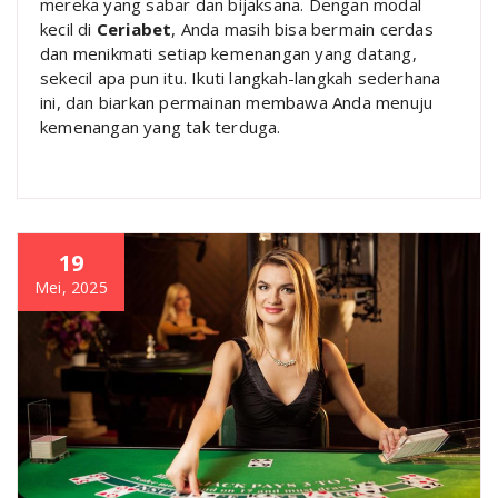
mereka yang sabar dan bijaksana. Dengan modal
kecil di
Ceriabet
, Anda masih bisa bermain cerdas
dan menikmati setiap kemenangan yang datang,
sekecil apa pun itu. Ikuti langkah-langkah sederhana
ini, dan biarkan permainan membawa Anda menuju
kemenangan yang tak terduga.
19
Mei, 2025