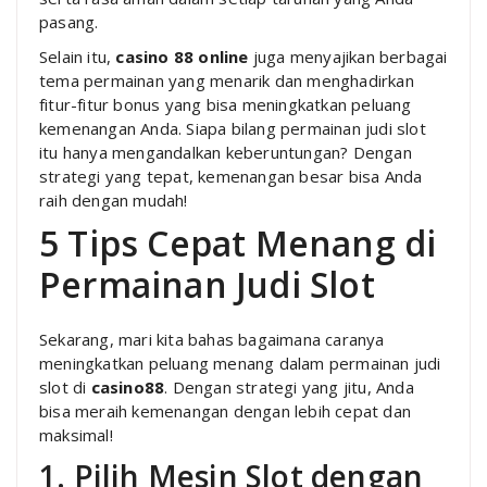
pasang.
Selain itu,
casino 88 online
juga menyajikan berbagai
tema permainan yang menarik dan menghadirkan
fitur-fitur bonus yang bisa meningkatkan peluang
kemenangan Anda. Siapa bilang permainan judi slot
itu hanya mengandalkan keberuntungan? Dengan
strategi yang tepat, kemenangan besar bisa Anda
raih dengan mudah!
5 Tips Cepat Menang di
Permainan Judi Slot
Sekarang, mari kita bahas bagaimana caranya
meningkatkan peluang menang dalam permainan judi
slot di
casino88
. Dengan strategi yang jitu, Anda
bisa meraih kemenangan dengan lebih cepat dan
maksimal!
1. Pilih Mesin Slot dengan