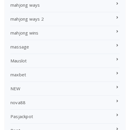
mahjong ways
mahjong ways 2
mahjong wins
massage
Mauslot
maxbet
NEW
nova88
Pasjackpot