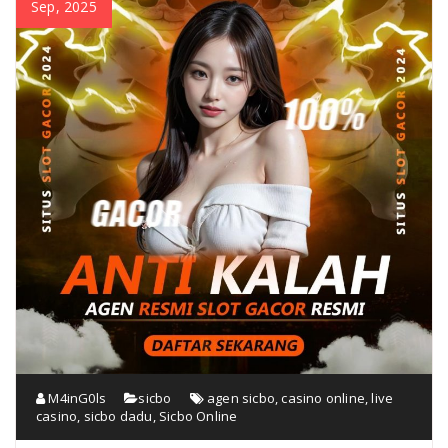
Sep, 2025
M4inG0ls
sicbo
agen sicbo
,
casino online
,
live
casino
,
sicbo dadu
,
Sicbo Online