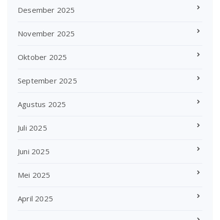
Desember 2025
November 2025
Oktober 2025
September 2025
Agustus 2025
Juli 2025
Juni 2025
Mei 2025
April 2025