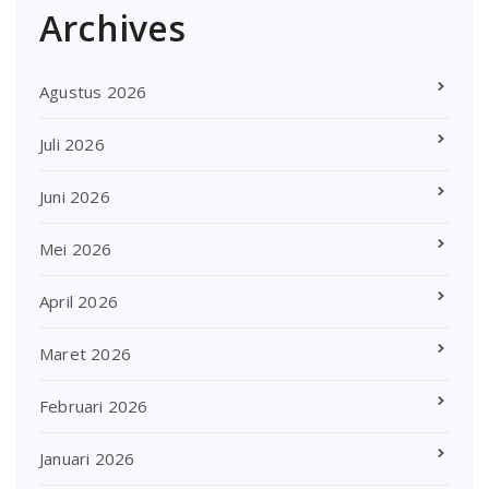
Archives
Agustus 2026
Juli 2026
Juni 2026
Mei 2026
April 2026
Maret 2026
Februari 2026
Januari 2026