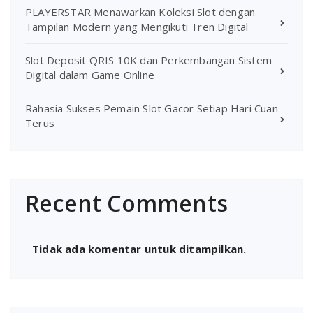
PLAYERSTAR Menawarkan Koleksi Slot dengan
Tampilan Modern yang Mengikuti Tren Digital
Slot Deposit QRIS 10K dan Perkembangan Sistem
Digital dalam Game Online
Rahasia Sukses Pemain Slot Gacor Setiap Hari Cuan
Terus
Recent Comments
Tidak ada komentar untuk ditampilkan.