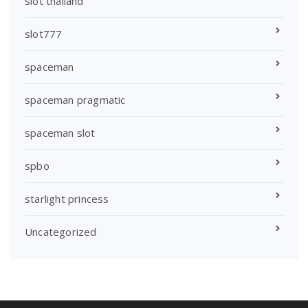
slot thailand
slot777
spaceman
spaceman pragmatic
spaceman slot
spbo
starlight princess
Uncategorized