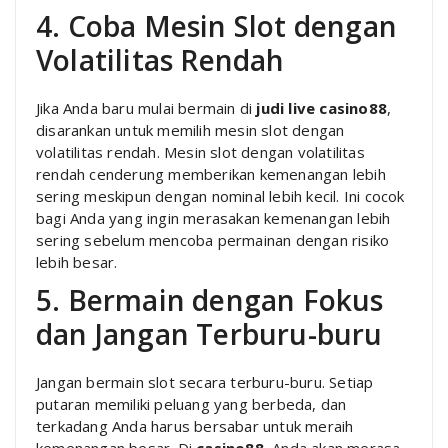
4. Coba Mesin Slot dengan
Volatilitas Rendah
Jika Anda baru mulai bermain di
judi live casino88
,
disarankan untuk memilih mesin slot dengan
volatilitas rendah. Mesin slot dengan volatilitas
rendah cenderung memberikan kemenangan lebih
sering meskipun dengan nominal lebih kecil. Ini cocok
bagi Anda yang ingin merasakan kemenangan lebih
sering sebelum mencoba permainan dengan risiko
lebih besar.
5. Bermain dengan Fokus
dan Jangan Terburu-buru
Jangan bermain slot secara terburu-buru. Setiap
putaran memiliki peluang yang berbeda, dan
terkadang Anda harus bersabar untuk meraih
kemenangan besar. Di
casino88
, Anda akan merasa