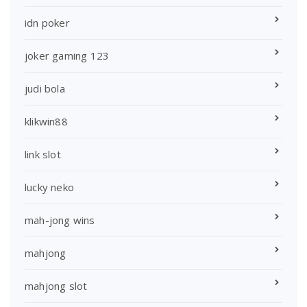
idn poker
joker gaming 123
judi bola
klikwin88
link slot
lucky neko
mah-jong wins
mahjong
mahjong slot