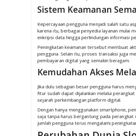
Sistem Keamanan Sema
Kepercayaan pengguna menjadi salah satu asp
karena itu, berbagai penyedia layanan mulai m
enkripsi data hingga perlindungan informasi p
Peningkatan keamanan tersebut membuat aktiv
pengguna. Selain itu, proses transaksi juga 
pembayaran digital yang semakin beragam.
Kemudahan Akses Mela
Jika dulu sebagian besar pengguna harus meng
fitur sudah dapat dijalankan melalui perangkat 
sejarah perkembangan platform digital.
Dengan hanya menggunakan smartphone, peng
saja tanpa harus bergantung pada perangkat d
jumlah pengguna terus mengalami peningkatan 
Perubahan Dunia Sl