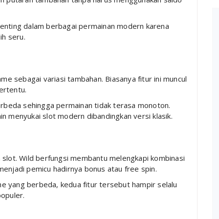
penting dalam berbagai permainan modern karena
h seru.
 sebagai variasi tambahan. Biasanya fitur ini muncul
ertentu.
rbeda sehingga permainan tidak terasa monoton.
n menyukai slot modern dibandingkan versi klasik.
nta slot. Wild berfungsi membantu melengkapi kombinasi
menjadi pemicu hadirnya bonus atau free spin.
e yang berbeda, kedua fitur tersebut hampir selalu
opuler.