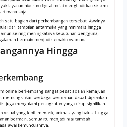
nyak layanan hiburan digital mulai menghadirkan sistem
ari mana saja.
lah satu bagian dari perkembangan tersebut. Awalnya
ulai dari tampilan antarmuka yang minimalis hingga
. Namun seiring meningkatnya kebutuhan pengguna,
ngalaman bermain menjadi semakin nyaman.
angannya Hingga
Berkembang
orm online berkembang sangat pesat adalah kemajuan
pat memungkinkan berbagai permainan dapat dijalankan
afis juga mengalami peningkatan yang cukup signifikan.
 visual yang lebih menarik, animasi yang halus, hingga
man bermain. Semua itu menjadi nilai tambah
masa awal kemunculannya.