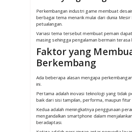
Perkembangan industri game membuat desain sl
berbagai tema menarik mulai dari dunia Mesir k
petualangan.
Variasi tema tersebut membuat pemain dapat
masing sehingga pengalaman bermain terasa 
Faktor yang Membua
Berkembang
Ada beberapa alasan mengapa perkembangan pl
ini.
Pertama adalah inovasi teknologi yang tidak 
baik dari sisi tampilan, performa, maupun fitur
Kedua adalah meningkatnya penggunaan peran
mengandalkan smartphone dalam menjalankan akt
beradaptasi.
Ketiga adalah persaingan antar penyedia laya