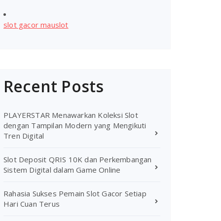
slot gacor mauslot
Recent Posts
PLAYERSTAR Menawarkan Koleksi Slot
dengan Tampilan Modern yang Mengikuti
Tren Digital
Slot Deposit QRIS 10K dan Perkembangan
Sistem Digital dalam Game Online
Rahasia Sukses Pemain Slot Gacor Setiap
Hari Cuan Terus