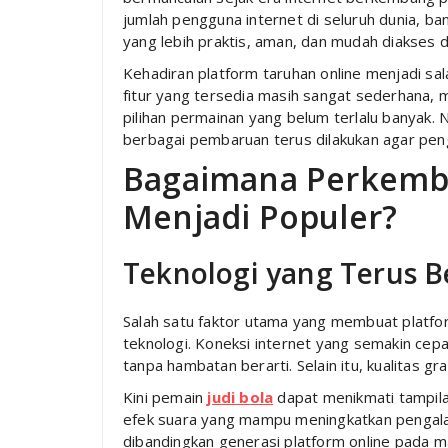
jumlah pengguna internet di seluruh dunia, ba
yang lebih praktis, aman, dan mudah diakses d
Kehadiran platform taruhan online menjadi sa
fitur yang tersedia masih sangat sederhana, m
pilihan permainan yang belum terlalu banyak
berbagai pembaruan terus dilakukan agar pe
Bagaimana Perkemb
Menjadi Populer?
Teknologi yang Terus 
Salah satu faktor utama yang membuat platf
teknologi. Koneksi internet yang semakin ce
tanpa hambatan berarti. Selain itu, kualitas gr
Kini pemain
judi bola
dapat menikmati tampilan
efek suara yang mampu meningkatkan pengala
dibandingkan generasi platform online pada 