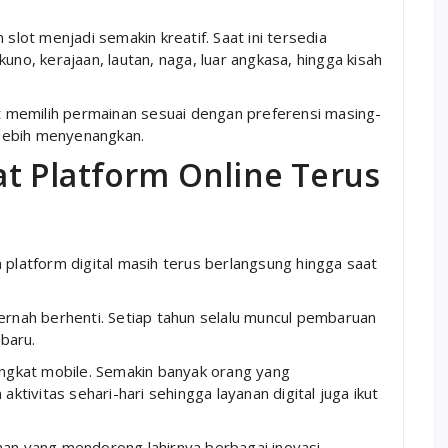
ot menjadi semakin kreatif. Saat ini tersedia
uno, kerajaan, lautan, naga, luar angkasa, hingga kisah
 memilih permainan sesuai dengan preferensi masing-
lebih menyenangkan.
t Platform Online Terus
atform digital masih terus berlangsung hingga saat
pernah berhenti. Setiap tahun selalu muncul pembaruan
 baru.
gkat mobile. Semakin banyak orang yang
ivitas sehari-hari sehingga layanan digital juga ikut
nan yang mendorong lahirnya berbagai inovasi.