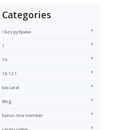
Categories
! Без рубрики
1
10
18.12.1
baccarat
Blog
bonus new member
casino online