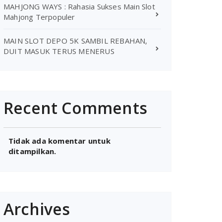
MAHJONG WAYS : Rahasia Sukses Main Slot
Mahjong Terpopuler
MAIN SLOT DEPO 5K SAMBIL REBAHAN,
DUIT MASUK TERUS MENERUS
Recent Comments
Tidak ada komentar untuk
ditampilkan.
Archives