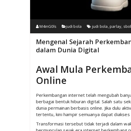
M4inG0ls
judi bola
judi bola
,
parlay
,
sbo
Mengenal Sejarah Perkemban
dalam Dunia Digital
Awal Mula Perkemba
Online
Perkembangan internet telah mengubah banya
berbagai bentuk hiburan digital. Salah satu 
dunia permainan berbasis online. Jika dulu akti
tertentu, kini hampir semuanya dapat diakse
Transformasi tersebut tidak terjadi dalam wak
bermunculan sejak era internet berkembang p