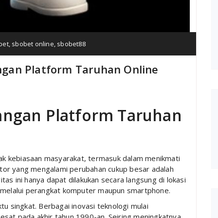
bet
,
sbobet online
,
sbobet88
gan Platform Taruhan Online
ngan Platform Taruhan
k kebiasaan masyarakat, termasuk dalam menikmati
sektor yang mengalami perubahan cukup besar adalah
vitas ini hanya dapat dilakukan secara langsung di lokasi
s melalui perangkat komputer maupun smartphone.
tu singkat. Berbagai inovasi teknologi mulai
esat pada akhir tahun 1990-an. Seiring meningkatnya