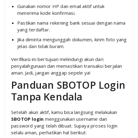
Gunakan nomor HP dan email aktif untuk
menerima kode konfirmasi.
Pastikan nama rekening bank sesuai dengan nama
yang terdaftar.
Jika diminta mengunggah dokumen, kirim foto yang
jelas dan tidak buram.
Verifikasi ini bertujuan melindungi akun dari
penyalahgunaan dan memastikan transaksi berjalan
aman. Jadi, jangan anggap sepele ya!
Panduan SBOTOP Login
Tanpa Kendala
Setelah akun aktif, kamu bisa langsung melakukan
SBOTOP login
menggunakan username dan
password yang telah dibuat. Supaya proses login
selalu aman, perhatikan hal berikut: