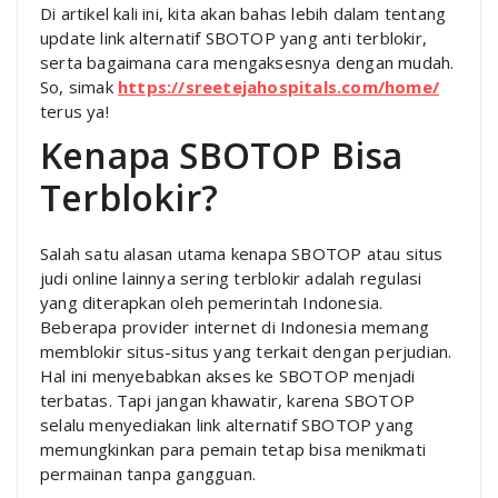
Di artikel kali ini, kita akan bahas lebih dalam tentang
update link alternatif SBOTOP yang anti terblokir,
serta bagaimana cara mengaksesnya dengan mudah.
So, simak
https://sreetejahospitals.com/home/
terus ya!
Kenapa SBOTOP Bisa
Terblokir?
Salah satu alasan utama kenapa SBOTOP atau situs
judi online lainnya sering terblokir adalah regulasi
yang diterapkan oleh pemerintah Indonesia.
Beberapa provider internet di Indonesia memang
memblokir situs-situs yang terkait dengan perjudian.
Hal ini menyebabkan akses ke SBOTOP menjadi
terbatas. Tapi jangan khawatir, karena SBOTOP
selalu menyediakan link alternatif SBOTOP yang
memungkinkan para pemain tetap bisa menikmati
permainan tanpa gangguan.