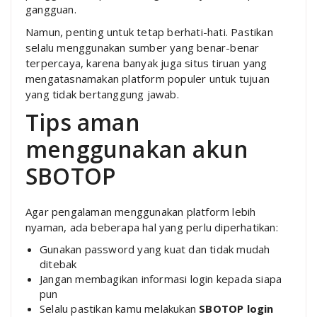
gangguan.
Namun, penting untuk tetap berhati-hati. Pastikan
selalu menggunakan sumber yang benar-benar
terpercaya, karena banyak juga situs tiruan yang
mengatasnamakan platform populer untuk tujuan
yang tidak bertanggung jawab.
Tips aman
menggunakan akun
SBOTOP
Agar pengalaman menggunakan platform lebih
nyaman, ada beberapa hal yang perlu diperhatikan:
Gunakan password yang kuat dan tidak mudah
ditebak
Jangan membagikan informasi login kepada siapa
pun
Selalu pastikan kamu melakukan
SBOTOP login