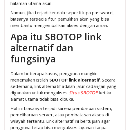
halaman utama akun.
Namun, jika terjadi kendala seperti lupa password,
biasanya tersedia fitur pemulihan akun yang bisa
membantu mengembalikan akses dengan aman.
Apa itu SBOTOP link
alternatif dan
fungsinya
Dalam beberapa kasus, pengguna mungkin
menemukan istilah
SBOTOP link alternatif
. Secara
sederhana, link alternatif adalah jalur cadangan yang
digunakan untuk mengakses
Situs SBOTOP
ketika
alamat utama tidak bisa dibuka.
Hal ini biasanya terjadi karena pembaruan sistem,
pemeliharaan server, atau pembatasan akses di
wilayah tertentu. Link alternatif ini bertujuan agar
pengguna tetap bisa mengakses layanan tanpa