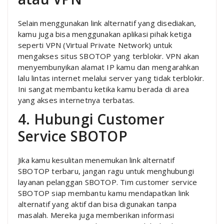
Selain menggunakan link alternatif yang disediakan,
kamu juga bisa menggunakan aplikasi pihak ketiga
seperti VPN (Virtual Private Network) untuk
mengakses situs SBOTOP yang terblokir. VPN akan
menyembunyikan alamat IP kamu dan mengarahkan
lalu lintas internet melalui server yang tidak terblokir.
Ini sangat membantu ketika kamu berada di area
yang akses internetnya terbatas.
4. Hubungi Customer
Service SBOTOP
Jika kamu kesulitan menemukan link alternatif
SBOTOP terbaru, jangan ragu untuk menghubungi
layanan pelanggan SBOTOP. Tim customer service
SBOTOP siap membantu kamu mendapatkan link
alternatif yang aktif dan bisa digunakan tanpa
masalah. Mereka juga memberikan informasi