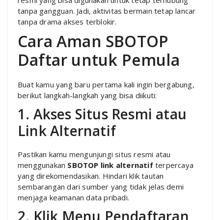
tanpa gangguan. Jadi, aktivitas bermain tetap lancar
tanpa drama akses terblokir.
Cara Aman SBOTOP
Daftar untuk Pemula
Buat kamu yang baru pertama kali ingin bergabung,
berikut langkah-langkah yang bisa diikuti:
1. Akses Situs Resmi atau
Link Alternatif
Pastikan kamu mengunjungi situs resmi atau
menggunakan
SBOTOP link alternatif
terpercaya
yang direkomendasikan. Hindari klik tautan
sembarangan dari sumber yang tidak jelas demi
menjaga keamanan data pribadi.
2. Klik Menu Pendaftaran