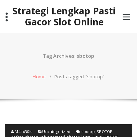
Skip
Strategi Lengkap Pasti
to
content
Gacor Slot Online
Tag Archives: sbotop
Home
/
Posts tagged "sbotop"
M4inG0ls
Uncategorized
sbotop
,
SBOTOP
daftar
,
sbotop link alternatif
,
sbotop login
,
Situs SBOTOP