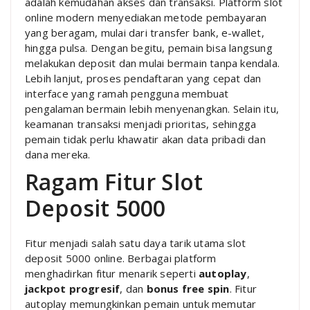
adalah kemudahan akses dan transaksi. Platform slot
online modern menyediakan metode pembayaran
yang beragam, mulai dari transfer bank, e-wallet,
hingga pulsa. Dengan begitu, pemain bisa langsung
melakukan deposit dan mulai bermain tanpa kendala.
Lebih lanjut, proses pendaftaran yang cepat dan
interface yang ramah pengguna membuat
pengalaman bermain lebih menyenangkan. Selain itu,
keamanan transaksi menjadi prioritas, sehingga
pemain tidak perlu khawatir akan data pribadi dan
dana mereka.
Ragam Fitur Slot
Deposit 5000
Fitur menjadi salah satu daya tarik utama slot
deposit 5000 online. Berbagai platform
menghadirkan fitur menarik seperti
autoplay
,
jackpot progresif
, dan
bonus free spin
. Fitur
autoplay memungkinkan pemain untuk memutar