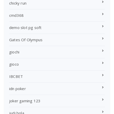
chicky run
cmd368
demo slot pg soft
Gates Of Olympus
giochi
gioco
IBCBET
idn poker
joker gaming 123
judi bola