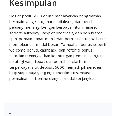
Kesimpulan
Slot deposit 5000 online menawarkan pengalaman
bermain yang seru, mudah diakses, dan penuh
peluang menang. Dengan berbagai fitur menarik
seperti autoplay, jackpot progresif, dan bonus free
spin, pemain dapat menikmati permainan tanpa harus
mengeluarkan modal besar. Tambahan bonus seperti
welcome bonus, cashback, dan referral bonus
semakin meningkatkan keuntungan pemain. Dengan
strategi yang tepat dan pemilihan platform
terpercaya, slot deposit 5000 menjadi pilihan ideal
bagi siapa saja yang ingin menikmati sensasi
permainan slot online dengan modal terjangkau.