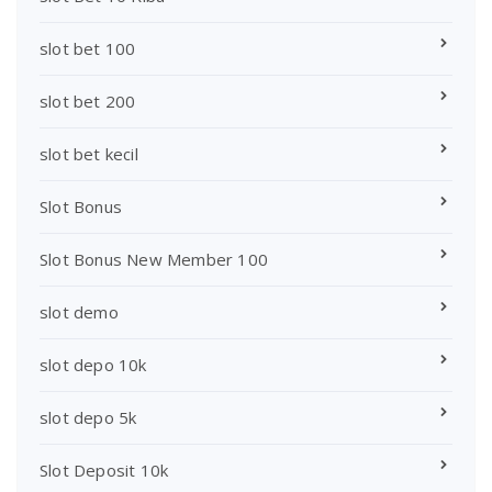
slot bet 100
slot bet 200
slot bet kecil
Slot Bonus
Slot Bonus New Member 100
slot demo
slot depo 10k
slot depo 5k
Slot Deposit 10k