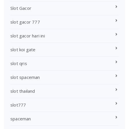
Slot Gacor
slot gacor 777
slot gacor hari ini
slot koi gate
slot qris
slot spaceman
slot thailand
slot777
spaceman