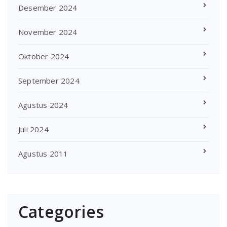
Desember 2024
November 2024
Oktober 2024
September 2024
Agustus 2024
Juli 2024
Agustus 2011
Categories