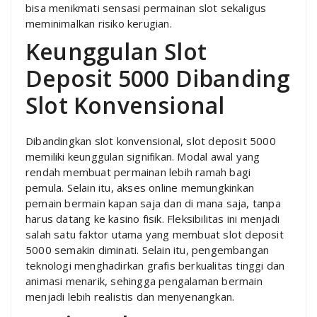
bisa menikmati sensasi permainan slot sekaligus
meminimalkan risiko kerugian.
Keunggulan Slot
Deposit 5000 Dibanding
Slot Konvensional
Dibandingkan slot konvensional, slot deposit 5000
memiliki keunggulan signifikan. Modal awal yang
rendah membuat permainan lebih ramah bagi
pemula. Selain itu, akses online memungkinkan
pemain bermain kapan saja dan di mana saja, tanpa
harus datang ke kasino fisik. Fleksibilitas ini menjadi
salah satu faktor utama yang membuat slot deposit
5000 semakin diminati. Selain itu, pengembangan
teknologi menghadirkan grafis berkualitas tinggi dan
animasi menarik, sehingga pengalaman bermain
menjadi lebih realistis dan menyenangkan.