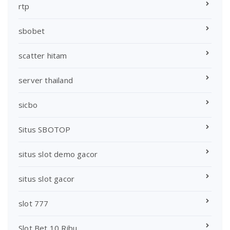
rtp
sbobet
scatter hitam
server thailand
sicbo
Situs SBOTOP
situs slot demo gacor
situs slot gacor
slot 777
Slot Bet 10 Ribu