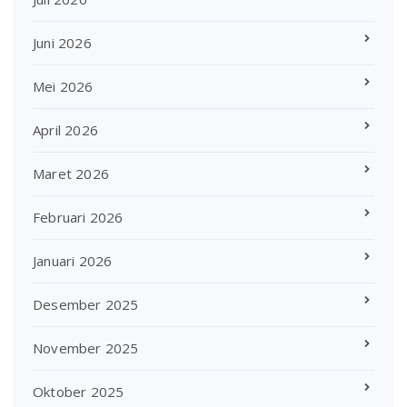
Juni 2026
Mei 2026
April 2026
Maret 2026
Februari 2026
Januari 2026
Desember 2025
November 2025
Oktober 2025