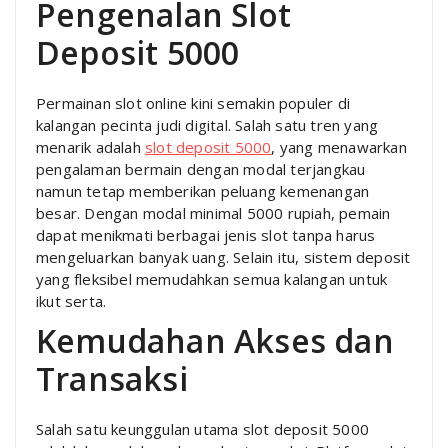
Pengenalan Slot
Deposit 5000
Permainan slot online kini semakin populer di
kalangan pecinta judi digital. Salah satu tren yang
menarik adalah
slot deposit 5000
, yang menawarkan
pengalaman bermain dengan modal terjangkau
namun tetap memberikan peluang kemenangan
besar. Dengan modal minimal 5000 rupiah, pemain
dapat menikmati berbagai jenis slot tanpa harus
mengeluarkan banyak uang. Selain itu, sistem deposit
yang fleksibel memudahkan semua kalangan untuk
ikut serta.
Kemudahan Akses dan
Transaksi
Salah satu keunggulan utama slot deposit 5000