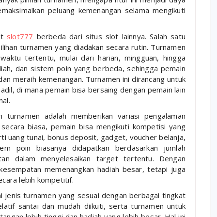
memaksimalkan peluang kemenangan selama mengikuti
at
slot777
berbeda dari situs slot lainnya. Salah satu
lihan turnamen yang diadakan secara rutin. Turnamen
waktu tertentu, mulai dari harian, mingguan, hingga
adiah, dan sistem poin yang berbeda, sehingga pemain
dan meraih kemenangan. Turnamen ini dirancang untuk
dil, di mana pemain bisa bersaing dengan pemain lain
al.
an turnamen adalah memberikan variasi pengalaman
secara biasa, pemain bisa mengikuti kompetisi yang
ti uang tunai, bonus deposit, gadget, voucher belanja,
stem poin biasanya didapatkan berdasarkan jumlah
tan dalam menyelesaikan target tertentu. Dengan
rkesempatan memenangkan hadiah besar, tetapi juga
cara lebih kompetitif.
ai jenis turnamen yang sesuai dengan berbagai tingkat
atif santai dan mudah diikuti, serta turnamen untuk
an lebih tinggi dan hadiah yang lebih besar. Hal ini