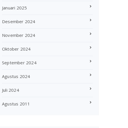
Januari 2025
Desember 2024
November 2024
Oktober 2024
September 2024
Agustus 2024
Juli 2024
Agustus 2011