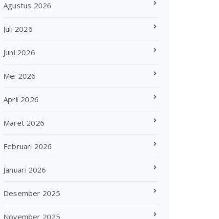
Agustus 2026
Juli 2026
Juni 2026
Mei 2026
April 2026
Maret 2026
Februari 2026
Januari 2026
Desember 2025
November 2025