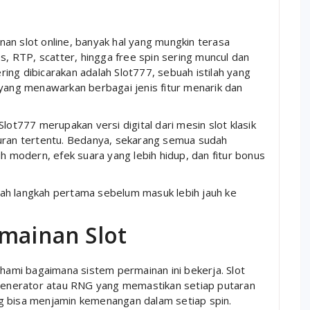
an slot online, banyak hal yang mungkin terasa
es, RTP, scatter, hingga free spin sering muncul dan
ing dibicarakan adalah Slot777, sebuah istilah yang
 yang menawarkan berbagai jenis fitur menarik dan
lot777 merupakan versi digital dari mesin slot klasik
buran tertentu. Bedanya, sekarang semua sudah
ih modern, efek suara yang lebih hidup, dan fitur bonus
ah langkah pertama sebelum masuk lebih jauh ke
rmainan Slot
mi bagaimana sistem permainan ini bekerja. Slot
enerator atau RNG yang memastikan setiap putaran
yang bisa menjamin kemenangan dalam setiap spin.