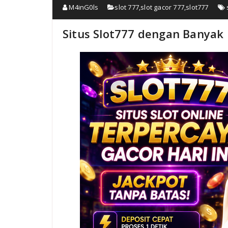
M4inG0ls
slot 777
,
slot gacor 777
,
slot777
Situs Slot777 dengan Banyak