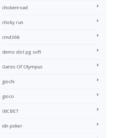
chickenroad
chicky run
cmd368
demo slot pg soft
Gates Of Olympus
giochi
gioco
IBCBET
idn poker