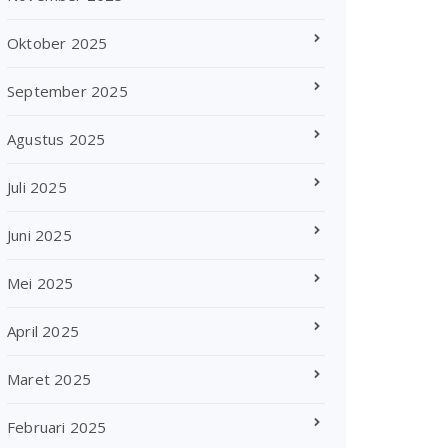
Oktober 2025
September 2025
Agustus 2025
Juli 2025
Juni 2025
Mei 2025
April 2025
Maret 2025
Februari 2025