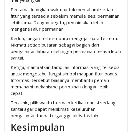
Pertama, luangkan waktu untuk memahami setiap
fitur yang tersedia sebelum memulai sesi permainan
lebih lama. Dengan begitu, pemain akan lebih
mengenali alur permainan.
Kedua, jangan terburu-buru mengejar hasil tertentu.
Nikmati setiap putaran sebagai bagian dari
pengalaman hiburan sehingga permainan terasa lebih
santai.
Ketiga, manfaatkan tampilan informasi yang tersedia
untuk mengetahui fungsi simbol maupun fitur bonus.
Informasi tersebut biasanya membantu pemain
memahami mekanisme permainan dengan lebih
cepat.
Terakhir, pilih waktu bermain ketika kondisi sedang
santai agar dapat menikmati keseluruhan
pengalaman tanpa terganggu aktivitas lain.
Kesimpulan