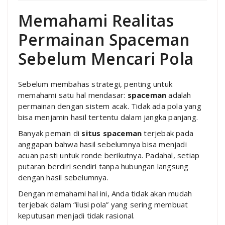
Memahami Realitas
Permainan Spaceman
Sebelum Mencari Pola
Sebelum membahas strategi, penting untuk
memahami satu hal mendasar:
spaceman
adalah
permainan dengan sistem acak. Tidak ada pola yang
bisa menjamin hasil tertentu dalam jangka panjang.
Banyak pemain di
situs spaceman
terjebak pada
anggapan bahwa hasil sebelumnya bisa menjadi
acuan pasti untuk ronde berikutnya. Padahal, setiap
putaran berdiri sendiri tanpa hubungan langsung
dengan hasil sebelumnya.
Dengan memahami hal ini, Anda tidak akan mudah
terjebak dalam “ilusi pola” yang sering membuat
keputusan menjadi tidak rasional.