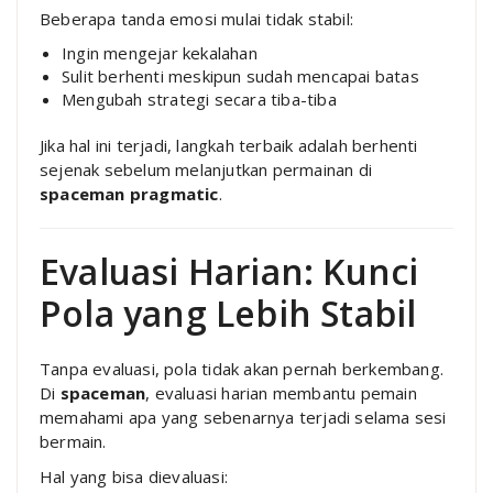
Beberapa tanda emosi mulai tidak stabil:
Ingin mengejar kekalahan
Sulit berhenti meskipun sudah mencapai batas
Mengubah strategi secara tiba-tiba
Jika hal ini terjadi, langkah terbaik adalah berhenti
sejenak sebelum melanjutkan permainan di
spaceman pragmatic
.
Evaluasi Harian: Kunci
Pola yang Lebih Stabil
Tanpa evaluasi, pola tidak akan pernah berkembang.
Di
spaceman
, evaluasi harian membantu pemain
memahami apa yang sebenarnya terjadi selama sesi
bermain.
Hal yang bisa dievaluasi: