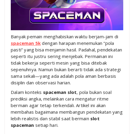
Banyak pemain menghabiskan waktu berjam-jam di
spaceman 5k
dengan harapan menemukan “pola
pasti” yang bisa menjamin hasil. Padahal, pendekatan
seperti itu justru sering menjebak. Permainan ini
tidak bekerja seperti mesin yang bisa ditebak
sepenuhnya. Namun bukan berarti tidak ada strategi
sama sekali—yang ada adalah pola aman berbasis
disiplin dan observasi harian.
Dalam konteks
spaceman slot
, pola bukan soal
prediksi angka, melainkan cara mengatur ritme
bermain agar tetap terkendali. Artikel ini akan
membahas bagaimana membangun pendekatan yang
lebih realistis dan stabil saat bermain
slot
spaceman
setiap hari.