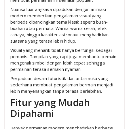
Nuansa luar angkasa dipadukan dengan animasi
modern memberikan pengalaman visual yang
berbeda dibandingkan tema klasik seperti buah-
buahan atau permata. Warna-warna cerah, efek
cahaya, hingga karakter astronaut menghadirkan
suasana yang terasa lebih hidup.
Visual yang menarik tidak hanya berfungsi sebagai
pemanis. Tampilan yang rapi juga membantu pemain
mengenali simbol dengan lebih cepat sehingga
permainan terasa semakin nyaman.
Perpaduan desain futuristik dan antarmuka yang
sederhana membuat pengalaman bermain menjadi
lebih menyenangkan tanpa terasa berlebihan.
Fitur yang Mudah
Dipahami
Banyak permainan modern menghadirkan berbagai