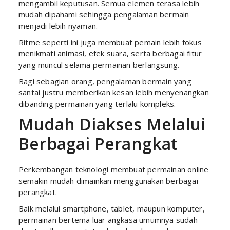
mengambil keputusan. Semua elemen terasa lebih
mudah dipahami sehingga pengalaman bermain
menjadi lebih nyaman.
Ritme seperti ini juga membuat pemain lebih fokus
menikmati animasi, efek suara, serta berbagai fitur
yang muncul selama permainan berlangsung.
Bagi sebagian orang, pengalaman bermain yang
santai justru memberikan kesan lebih menyenangkan
dibanding permainan yang terlalu kompleks.
Mudah Diakses Melalui
Berbagai Perangkat
Perkembangan teknologi membuat permainan online
semakin mudah dimainkan menggunakan berbagai
perangkat.
Baik melalui smartphone, tablet, maupun komputer,
permainan bertema luar angkasa umumnya sudah