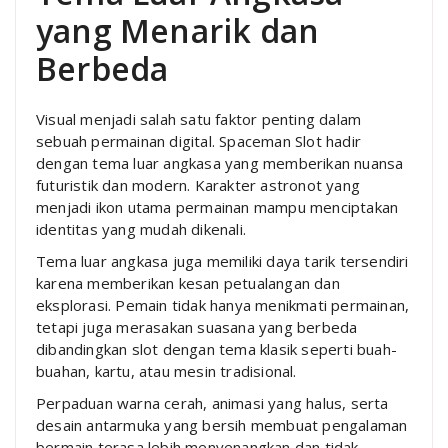
yang Menarik dan
Berbeda
Visual menjadi salah satu faktor penting dalam
sebuah permainan digital. Spaceman Slot hadir
dengan tema luar angkasa yang memberikan nuansa
futuristik dan modern. Karakter astronot yang
menjadi ikon utama permainan mampu menciptakan
identitas yang mudah dikenali.
Tema luar angkasa juga memiliki daya tarik tersendiri
karena memberikan kesan petualangan dan
eksplorasi. Pemain tidak hanya menikmati permainan,
tetapi juga merasakan suasana yang berbeda
dibandingkan slot dengan tema klasik seperti buah-
buahan, kartu, atau mesin tradisional.
Perpaduan warna cerah, animasi yang halus, serta
desain antarmuka yang bersih membuat pengalaman
bermain terasa lebih menyenangkan dan tidak