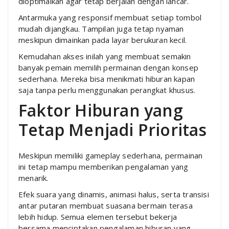
dioptimalkan agar tetap berjalan dengan lancar.
Antarmuka yang responsif membuat setiap tombol
mudah dijangkau. Tampilan juga tetap nyaman
meskipun dimainkan pada layar berukuran kecil.
Kemudahan akses inilah yang membuat semakin
banyak pemain memilih permainan dengan konsep
sederhana. Mereka bisa menikmati hiburan kapan
saja tanpa perlu menggunakan perangkat khusus.
Faktor Hiburan yang
Tetap Menjadi Prioritas
Meskipun memiliki gameplay sederhana, permainan
ini tetap mampu memberikan pengalaman yang
menarik.
Efek suara yang dinamis, animasi halus, serta transisi
antar putaran membuat suasana bermain terasa
lebih hidup. Semua elemen tersebut bekerja
bersama menciptakan pengalaman hiburan yang