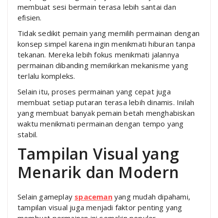
membuat sesi bermain terasa lebih santai dan
efisien.
Tidak sedikit pemain yang memilih permainan dengan
konsep simpel karena ingin menikmati hiburan tanpa
tekanan. Mereka lebih fokus menikmati jalannya
permainan dibanding memikirkan mekanisme yang
terlalu kompleks.
Selain itu, proses permainan yang cepat juga
membuat setiap putaran terasa lebih dinamis. Inilah
yang membuat banyak pemain betah menghabiskan
waktu menikmati permainan dengan tempo yang
stabil.
Tampilan Visual yang
Menarik dan Modern
Selain gameplay
spaceman
yang mudah dipahami,
tampilan visual juga menjadi faktor penting yang
membuat permainan ini semakin populer.