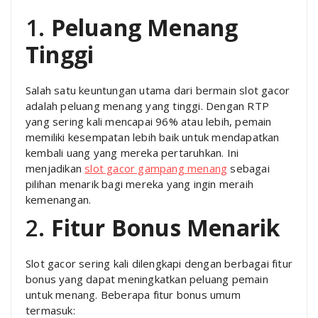
1.
Peluang Menang
Tinggi
Salah satu keuntungan utama dari bermain slot gacor
adalah peluang menang yang tinggi. Dengan RTP
yang sering kali mencapai 96% atau lebih, pemain
memiliki kesempatan lebih baik untuk mendapatkan
kembali uang yang mereka pertaruhkan. Ini
menjadikan
slot gacor gampang menang
sebagai
pilihan menarik bagi mereka yang ingin meraih
kemenangan.
2.
Fitur Bonus Menarik
Slot gacor sering kali dilengkapi dengan berbagai fitur
bonus yang dapat meningkatkan peluang pemain
untuk menang. Beberapa fitur bonus umum
termasuk: