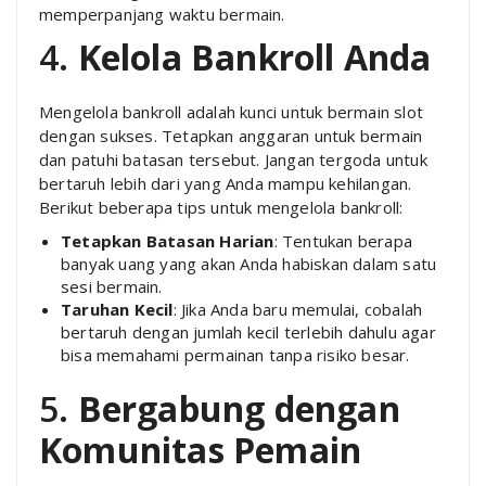
memperpanjang waktu bermain.
4.
Kelola Bankroll Anda
Mengelola bankroll adalah kunci untuk bermain slot
dengan sukses. Tetapkan anggaran untuk bermain
dan patuhi batasan tersebut. Jangan tergoda untuk
bertaruh lebih dari yang Anda mampu kehilangan.
Berikut beberapa tips untuk mengelola bankroll:
Tetapkan Batasan Harian
: Tentukan berapa
banyak uang yang akan Anda habiskan dalam satu
sesi bermain.
Taruhan Kecil
: Jika Anda baru memulai, cobalah
bertaruh dengan jumlah kecil terlebih dahulu agar
bisa memahami permainan tanpa risiko besar.
5.
Bergabung dengan
Komunitas Pemain