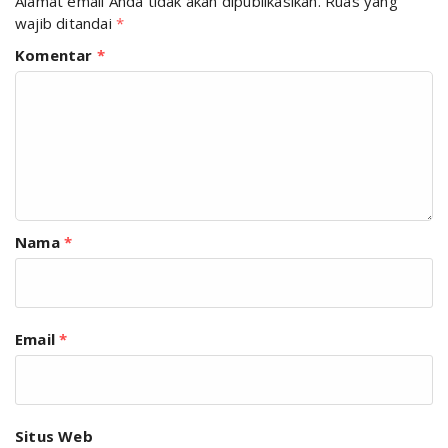
Alamat email Anda tidak akan dipublikasikan.
Ruas yang
wajib ditandai
*
Komentar
*
Nama
*
Email
*
Situs Web