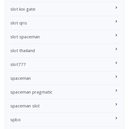
slot koi gate
slot qris
slot spaceman
slot thailand
slot777
spaceman
spaceman pragmatic
spaceman slot
spbo