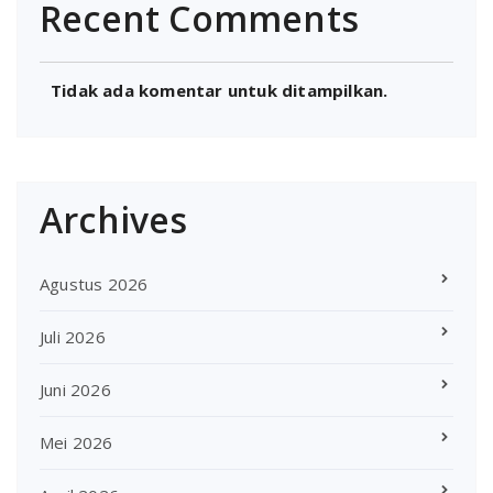
Recent Comments
Tidak ada komentar untuk ditampilkan.
Archives
Agustus 2026
Juli 2026
Juni 2026
Mei 2026