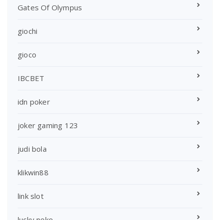
Gates Of Olympus
giochi
gioco
IBCBET
idn poker
joker gaming 123
judi bola
klikwin88
link slot
lucky neko