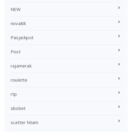
NEW
nova88
Pasjackpot
Post
rajamerak
roulette
rtp
sbobet
scatter hitam