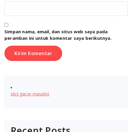
Simpan nama, email, dan situs web saya pada
peramban ini untuk komentar saya berikutnya.
slot gacor mauslot
Recent Posts