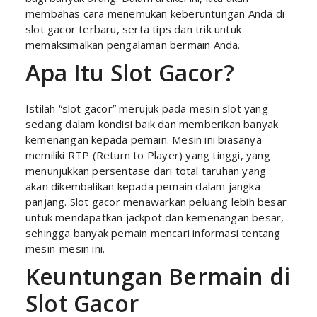
membahas cara menemukan keberuntungan Anda di
slot gacor terbaru, serta tips dan trik untuk
memaksimalkan pengalaman bermain Anda.
Apa Itu Slot Gacor?
Istilah “slot gacor” merujuk pada mesin slot yang
sedang dalam kondisi baik dan memberikan banyak
kemenangan kepada pemain. Mesin ini biasanya
memiliki RTP (Return to Player) yang tinggi, yang
menunjukkan persentase dari total taruhan yang
akan dikembalikan kepada pemain dalam jangka
panjang. Slot gacor menawarkan peluang lebih besar
untuk mendapatkan jackpot dan kemenangan besar,
sehingga banyak pemain mencari informasi tentang
mesin-mesin ini.
Keuntungan Bermain di
Slot Gacor