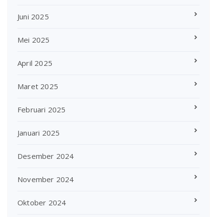
Juni 2025
Mei 2025
April 2025
Maret 2025
Februari 2025
Januari 2025
Desember 2024
November 2024
Oktober 2024