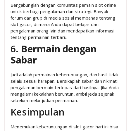
Bergabunglah dengan komunitas pemain slot online
untuk berbagi pengalaman dan strategi. Banyak
forum dan grup di media sosial membahas tentang
slot gacor, di mana Anda dapat belajar dari
pengalaman orang lain dan mendapatkan informasi
tentang permainan terbaru.
6.
Bermain dengan
Sabar
Judi adalah permainan keberuntungan, dan hasil tidak
selalu sesuai harapan. Bersikaplah sabar dan nikmati
pengalaman bermain terlepas dari hasilnya. Jika Anda
mengalami kekalahan beruntun, ambil jeda sejenak
sebelum melanjutkan permainan.
Kesimpulan
Menemukan keberuntungan di slot gacor hari ini bisa