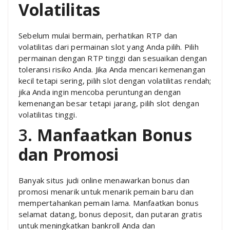
Volatilitas
Sebelum mulai bermain, perhatikan RTP dan
volatilitas dari permainan slot yang Anda pilih. Pilih
permainan dengan RTP tinggi dan sesuaikan dengan
toleransi risiko Anda. Jika Anda mencari kemenangan
kecil tetapi sering, pilih slot dengan volatilitas rendah;
jika Anda ingin mencoba peruntungan dengan
kemenangan besar tetapi jarang, pilih slot dengan
volatilitas tinggi.
3.
Manfaatkan Bonus
dan Promosi
Banyak situs judi online menawarkan bonus dan
promosi menarik untuk menarik pemain baru dan
mempertahankan pemain lama. Manfaatkan bonus
selamat datang, bonus deposit, dan putaran gratis
untuk meningkatkan bankroll Anda dan