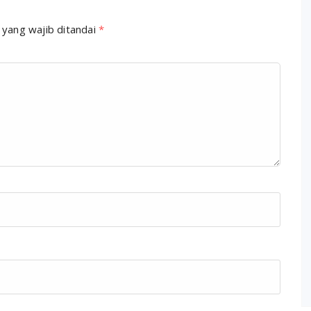
 yang wajib ditandai
*