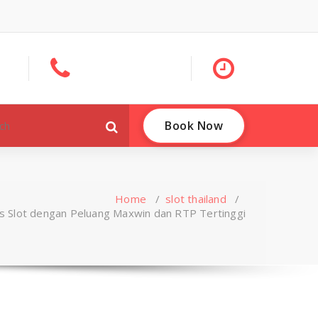
Book Now
Home
/
slot thailand
/
tus Slot dengan Peluang Maxwin dan RTP Tertinggi