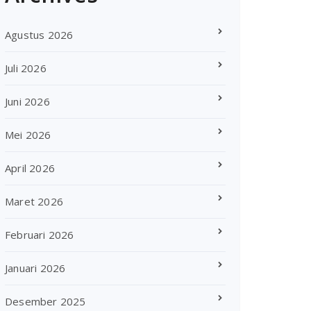
Agustus 2026
Juli 2026
Juni 2026
Mei 2026
April 2026
Maret 2026
Februari 2026
Januari 2026
Desember 2025