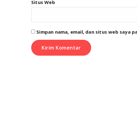
Situs Web
Simpan nama, email, dan situs web saya p