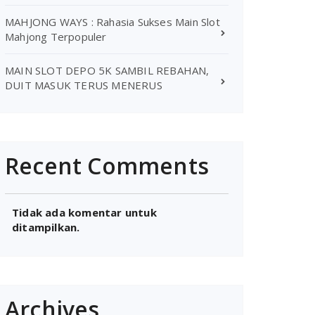
MAHJONG WAYS : Rahasia Sukses Main Slot
Mahjong Terpopuler
MAIN SLOT DEPO 5K SAMBIL REBAHAN,
DUIT MASUK TERUS MENERUS
Recent Comments
Tidak ada komentar untuk
ditampilkan.
Archives