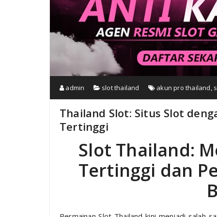
admin
slot thailand
akun pro thailand
,
s
Thailand Slot: Situs Slot de
Tertinggi
Slot Thailand:
Tertinggi dan 
B
Permainan Slot Thailand kini menjadi salah sat