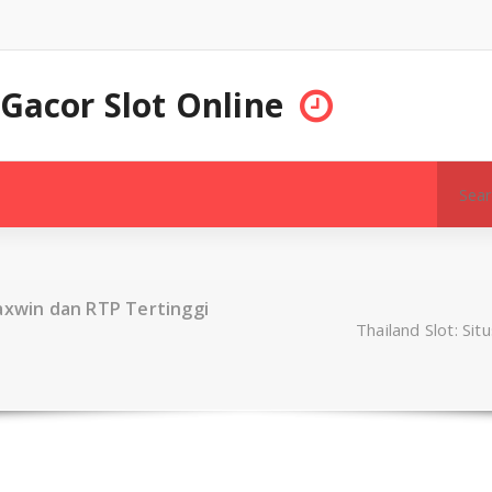
 Gacor Slot Online
Search
for:
Maxwin dan RTP Tertinggi
Thailand Slot: Si