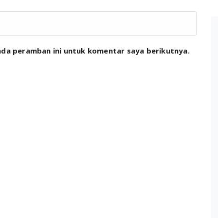
ada peramban ini untuk komentar saya berikutnya.